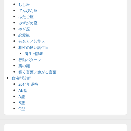
しし座
てんびん座
ふたご座
みずがめ座
やぎ座
恋愛観
有名人／芸能人
相性の良い誕生日
誕生日診断
行動パターン
裏の顔
響く言葉／嫌がる言葉
血液型診断
2014年運勢
AB型
A型
B型
O型