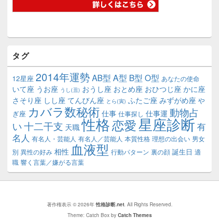
タグ
2014年運勢
A型
B型
AB型
O型
12星座
あなたの使命
いて座
うお座
おうし座
おとめ座
おひつじ座
かに座
うし(丑)
さそり座
しし座
てんびん座
ふたご座
みずがめ座
や
とら(寅)
カバラ数秘術
動物占
仕事
仕事運
ぎ座
仕事探し
性格
星座診断
恋愛
い
十二干支
有
天職
名人
有名人・芸能人
有名人／芸能人
本質性格
理想の出会い
男女
血液型
相性
誕生日
別
異性の好み
行動パターン
裏の顔
適
職
響く言葉／嫌がる言葉
著作権表示 © 2026年
性格診断.net
. All Rights Reserved.
Theme: Catch Box by
Catch Themes