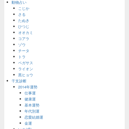
動物占い
こじか
さる
たぬき
ひつじ
オオカミ
コアラ
ゾウ
チータ
トラ
ペガサス
ライオン
黒ヒョウ
干支診断
2014年運勢
仕事運
健康運
基本運勢
年代別運
恋愛結婚運
金運