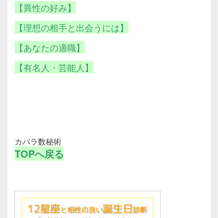
【異性の好み】
【理想の相手と出会うには】
【あなたの適職】
【有名人・芸能人】
カバラ数秘術
TOPへ戻る