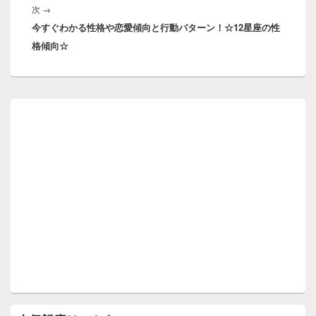
ゲ
次
次
→
稿:
ー
今すぐわかる性格や恋愛傾向と行動パターン！☆12星座の性
の
シ
格傾向☆
投
ョ
稿:
ン
メ
イ
ン
サ
イ
ド
バ
ー
ウ
ィ
ジ
ェ
ッ
ト
エ
リ
ア