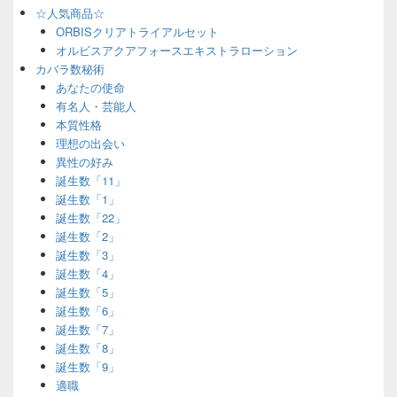
☆人気商品☆
ORBISクリアトライアルセット
オルビスアクアフォースエキストラローション
カバラ数秘術
あなたの使命
有名人・芸能人
本質性格
理想の出会い
異性の好み
誕生数「11」
誕生数「1」
誕生数「22」
誕生数「2」
誕生数「3」
誕生数「4」
誕生数「5」
誕生数「6」
誕生数「7」
誕生数「8」
誕生数「9」
適職