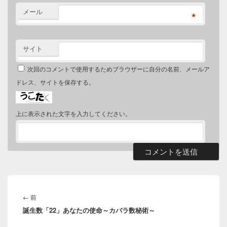
メール
*
サイト
次回のコメントで使用するためブラウザーに自分の名前、メールア
ドレス、サイトを保存する。
上に表示された文字を入力してください。
投
稿
前
←
前
ナ
誕生数「22」あなたの使命～カバラ数秘術～
の
ビ
投