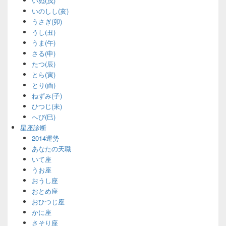
いぬ(戌)
いのしし(亥)
うさぎ(卯)
うし(丑)
うま(午)
さる(申)
たつ(辰)
とら(寅)
とり(酉)
ねずみ(子)
ひつじ(未)
へび(巳)
星座診断
2014運勢
あなたの天職
いて座
うお座
おうし座
おとめ座
おひつじ座
かに座
さそり座