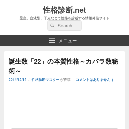
性格診断.net
星座、血液型、干支などで性格を診断する情報発信サイト
検
検
索:
索
メニュー
誕生数「22」の本質性格～カバラ数秘
術～
2014/12/14
に
性格診断マスター
が投稿
—
コメントはありません ↓