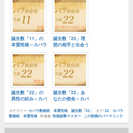
誕生数「11」の
誕生数「22」理
本質性格～カバラ
想の相手と出会う
数秘術～
には～カバラ数秘
術～
誕生数「22」の
誕生数「22」あ
異性の好み～カバ
なたの使命～カバ
ラ数秘術～
ラ数秘術～
カテゴリー:
カバラ数秘術
、
本質性格
、
誕生数「22」
タグ:
22
、
カバラ
数秘術
、
本質性格
作成者:
性格診断マスター
この投稿のパーマリンク