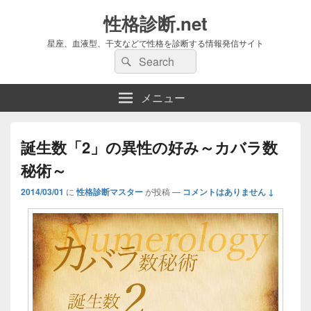
性格診断.net
星座、血液型、干支などで性格を診断する情報発信サイト
検
検
索:
索
メニュー
誕生数「2」の異性の好み～カバラ数
秘術～
2014/03/01
に
性格診断マスター
が投稿
—
コメントはありません ↓