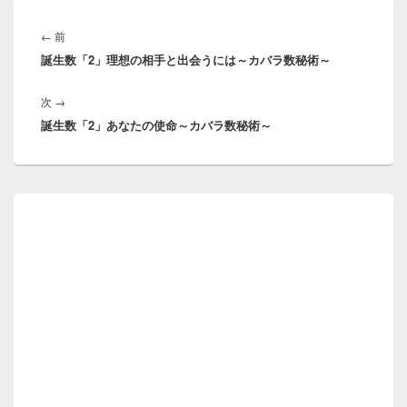
投
稿
前
←
前
ナ
誕生数「2」理想の相手と出会うには～カバラ数秘術～
の
ビ
投
ゲ
次
次
→
稿:
ー
誕生数「2」あなたの使命～カバラ数秘術～
の
シ
投
ョ
稿:
ン
メ
イ
ン
サ
イ
ド
バ
ー
ウ
ィ
ジ
ェ
ッ