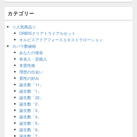
カテゴリー
☆人気商品☆
ORBISクリアトライアルセット
オルビスアクアフォースエキストラローション
カバラ数秘術
あなたの使命
有名人・芸能人
本質性格
理想の出会い
異性の好み
誕生数「11」
誕生数「1」
誕生数「22」
誕生数「2」
誕生数「3」
誕生数「4」
誕生数「5」
誕生数「6」
誕生数「7」