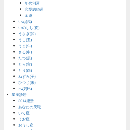
年代別運
恋愛結婚運
金運
いぬ(戌)
いのしし(亥)
うさぎ(卯)
うし(丑)
うま(午)
さる(申)
たつ(辰)
とら(寅)
とり(酉)
ねずみ(子)
ひつじ(未)
へび(巳)
星座診断
2014運勢
あなたの天職
いて座
うお座
おうし座