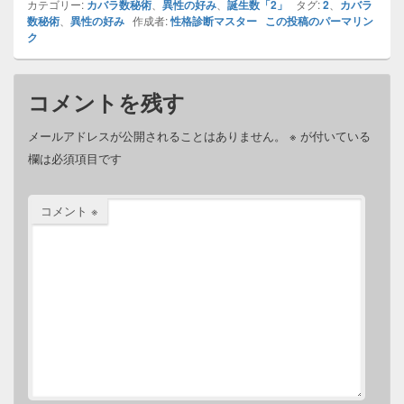
カテゴリー:
カバラ数秘術
、
異性の好み
、
誕生数「2」
タグ:
2
、
カバラ
数秘術
、
異性の好み
作成者:
性格診断マスター
この投稿のパーマリン
ク
コメントを残す
メールアドレスが公開されることはありません。
※
が付いている
欄は必須項目です
コメント
※