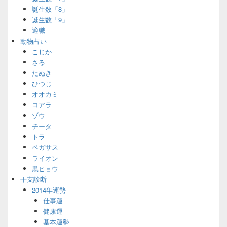
誕生数「8」
誕生数「9」
適職
動物占い
こじか
さる
たぬき
ひつじ
オオカミ
コアラ
ゾウ
チータ
トラ
ペガサス
ライオン
黒ヒョウ
干支診断
2014年運勢
仕事運
健康運
基本運勢