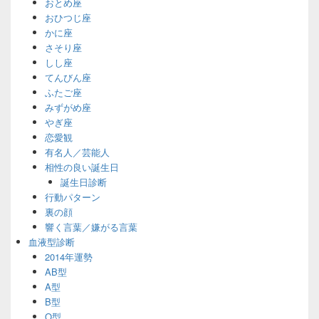
おとめ座
おひつじ座
かに座
さそり座
しし座
てんびん座
ふたご座
みずがめ座
やぎ座
恋愛観
有名人／芸能人
相性の良い誕生日
誕生日診断
行動パターン
裏の顔
響く言葉／嫌がる言葉
血液型診断
2014年運勢
AB型
A型
B型
O型