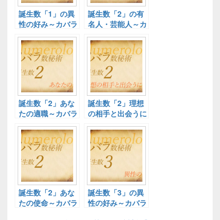
誕生数「1」の異
誕生数「2」の有
性の好み～カバラ
名人・芸能人～カ
数秘術～
バラ数秘術～
誕生数「2」あな
誕生数「2」理想
たの適職～カバラ
の相手と出会うに
数秘術～
は～カバラ数秘術
～
誕生数「2」あな
誕生数「3」の異
たの使命～カバラ
性の好み～カバラ
数秘術～
数秘術～