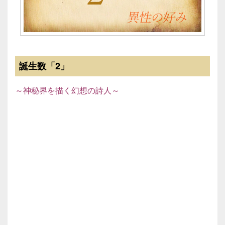
誕生数「2」
～神秘界を描く幻想の詩人～