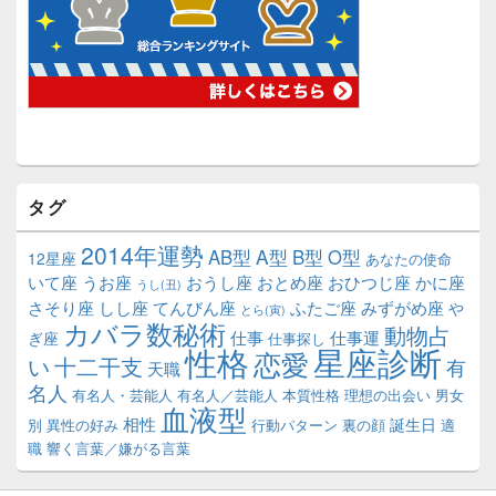
タグ
2014年運勢
A型
B型
AB型
O型
12星座
あなたの使命
いて座
うお座
おうし座
おとめ座
おひつじ座
かに座
うし(丑)
さそり座
しし座
てんびん座
ふたご座
みずがめ座
や
とら(寅)
カバラ数秘術
動物占
仕事
仕事運
ぎ座
仕事探し
性格
星座診断
恋愛
い
十二干支
有
天職
名人
有名人・芸能人
有名人／芸能人
本質性格
理想の出会い
男女
血液型
相性
誕生日
別
異性の好み
行動パターン
裏の顔
適
職
響く言葉／嫌がる言葉