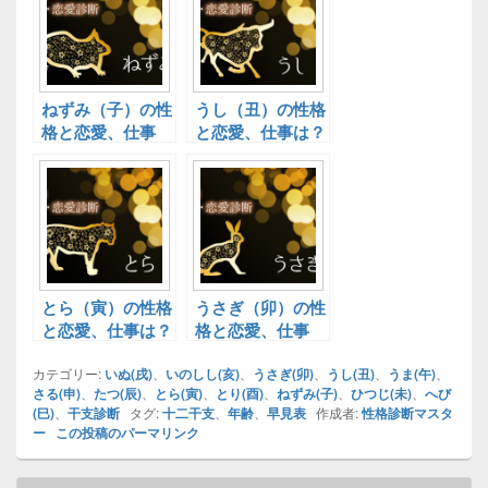
ねずみ（子）の性
うし（丑）の性格
格と恋愛、仕事
と恋愛、仕事は？
は？十二干支別性
十二干支別性格診
格診断！
断！
とら（寅）の性格
うさぎ（卯）の性
と恋愛、仕事は？
格と恋愛、仕事
十二干支別性格診
は？十二干支別性
カテゴリー:
断！
いぬ(戌)
、
いのしし(亥)
格診断！
、
うさぎ(卯)
、
うし(丑)
、
うま(午)
、
さる(申)
、
たつ(辰)
、
とら(寅)
、
とり(酉)
、
ねずみ(子)
、
ひつじ(未)
、
へび
(巳)
、
干支診断
タグ:
十二干支
、
年齢
、
早見表
作成者:
性格診断マスタ
ー
この投稿のパーマリンク