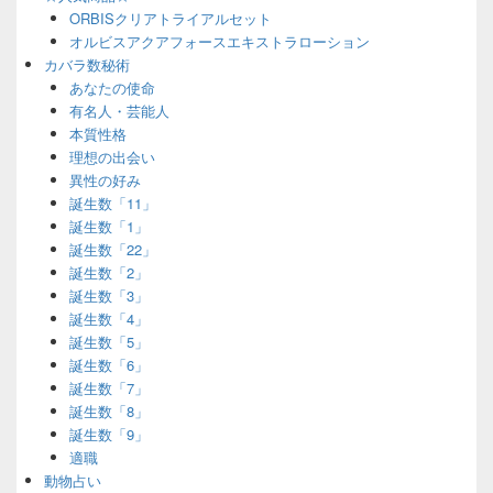
ORBISクリアトライアルセット
オルビスアクアフォースエキストラローション
カバラ数秘術
あなたの使命
有名人・芸能人
本質性格
理想の出会い
異性の好み
誕生数「11」
誕生数「1」
誕生数「22」
誕生数「2」
誕生数「3」
誕生数「4」
誕生数「5」
誕生数「6」
誕生数「7」
誕生数「8」
誕生数「9」
適職
動物占い