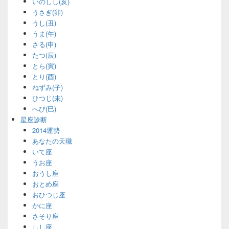
いのしし(亥)
うさぎ(卯)
うし(丑)
うま(午)
さる(申)
たつ(辰)
とら(寅)
とり(酉)
ねずみ(子)
ひつじ(未)
へび(巳)
星座診断
2014運勢
あなたの天職
いて座
うお座
おうし座
おとめ座
おひつじ座
かに座
さそり座
しし座