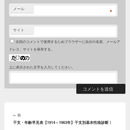
メール
*
サイト
次回のコメントで使用するためブラウザーに自分の名前、メールア
ドレス、サイトを保存する。
上に表示された文字を入力してください。
投
稿
前
←
前
ナ
干支・年齢早見表【1914～1963年】干支別基本性格診断！
の
ビ
投