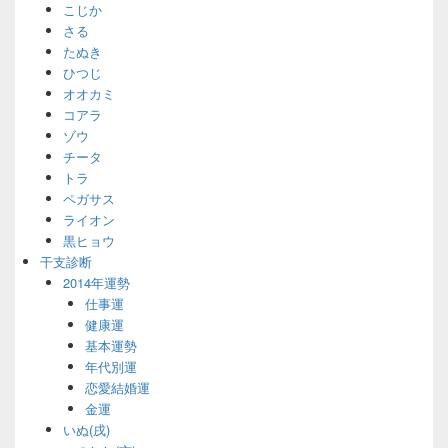
こじか
さる
たぬき
ひつじ
オオカミ
コアラ
ゾウ
チータ
トラ
ペガサス
ライオン
黒ヒョウ
干支診断
2014年運勢
仕事運
健康運
基本運勢
年代別運
恋愛結婚運
金運
いぬ(戌)