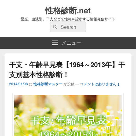
性格診断.net
星座、血液型、干支などで性格を診断する情報発信サイト
検
検
索:
索
メニュー
干支・年齢早見表【1964～2013年】干
支別基本性格診断！
2014/01/08
に
性格診断マスター
が投稿
—
コメントはありません ↓