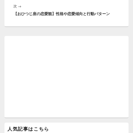
ゲ
次
次
→
稿:
ー
【おひつじ座の恋愛観】性格や恋愛傾向と行動パターン
の
シ
投
ョ
稿:
ン
メ
イ
ン
サ
イ
ド
バ
ー
ウ
ィ
ジ
ェ
ッ
ト
エ
リ
ア
人気記事はこちら