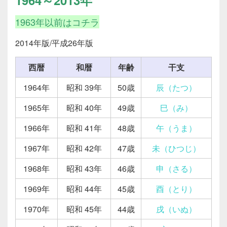
1963年以前はコチラ
2014年版/平成26年版
西暦
和暦
年齢
干支
1964年
昭和 39年
50歳
辰（たつ）
1965年
昭和 40年
49歳
巳（み）
1966年
昭和 41年
48歳
午（うま）
1967年
昭和 42年
47歳
未（ひつじ）
1968年
昭和 43年
46歳
申（さる）
1969年
昭和 44年
45歳
酉（とり）
1970年
昭和 45年
44歳
戌（いぬ）