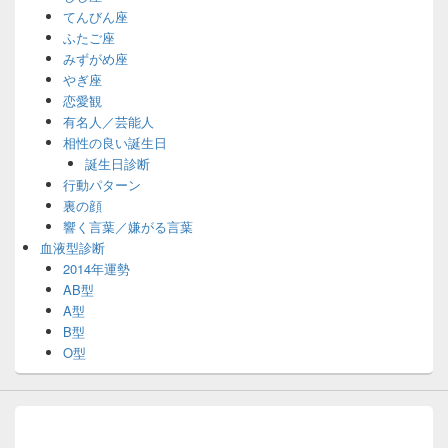
てんびん座
ふたご座
みずがめ座
やぎ座
恋愛観
有名人／芸能人
相性の良い誕生日
誕生日診断
行動パターン
裏の顔
響く言葉／嫌がる言葉
血液型診断
2014年運勢
AB型
A型
B型
O型