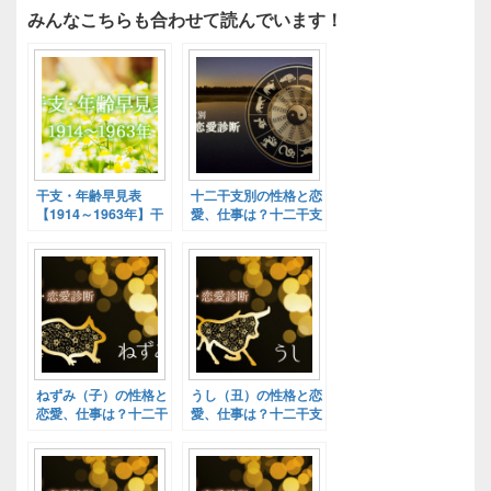
みんなこちらも合わせて読んでいます！
干支・年齢早見表
十二干支別の性格と恋
【1914～1963年】干
愛、仕事は？十二干支
支別基本性格診断！
別性格診断！
ねずみ（子）の性格と
うし（丑）の性格と恋
恋愛、仕事は？十二干
愛、仕事は？十二干支
支別性格診断！
別性格診断！