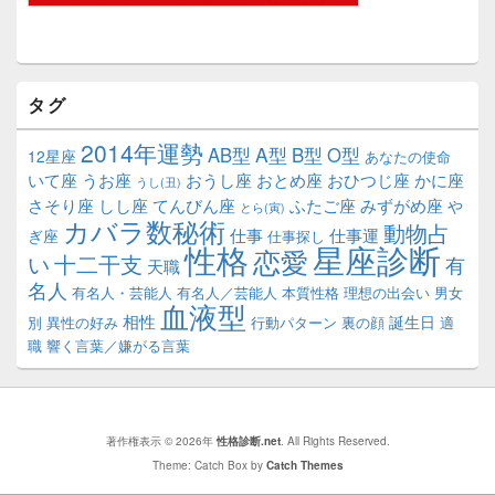
タグ
2014年運勢
A型
B型
AB型
O型
12星座
あなたの使命
いて座
うお座
おうし座
おとめ座
おひつじ座
かに座
うし(丑)
さそり座
しし座
てんびん座
ふたご座
みずがめ座
や
とら(寅)
カバラ数秘術
動物占
仕事
仕事運
ぎ座
仕事探し
性格
星座診断
恋愛
い
十二干支
有
天職
名人
有名人・芸能人
有名人／芸能人
本質性格
理想の出会い
男女
血液型
相性
誕生日
別
異性の好み
行動パターン
裏の顔
適
職
響く言葉／嫌がる言葉
著作権表示 © 2026年
性格診断.net
. All Rights Reserved.
Theme: Catch Box by
Catch Themes