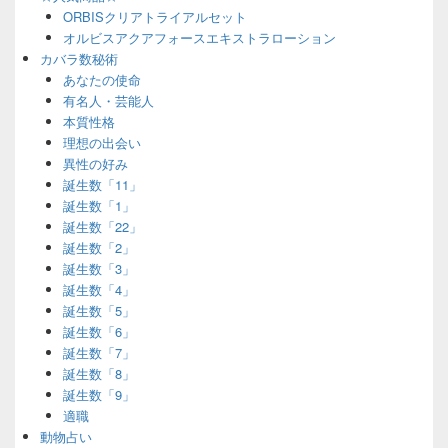
ORBISクリアトライアルセット
オルビスアクアフォースエキストラローション
カバラ数秘術
あなたの使命
有名人・芸能人
本質性格
理想の出会い
異性の好み
誕生数「11」
誕生数「1」
誕生数「22」
誕生数「2」
誕生数「3」
誕生数「4」
誕生数「5」
誕生数「6」
誕生数「7」
誕生数「8」
誕生数「9」
適職
動物占い