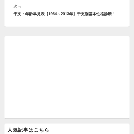
ゲ
次
次
→
稿:
ー
干支・年齢早見表【1964～2013年】干支別基本性格診断！
の
シ
投
ョ
稿:
ン
メ
イ
ン
サ
イ
ド
バ
ー
ウ
ィ
ジ
ェ
ッ
ト
エ
リ
ア
人気記事はこちら