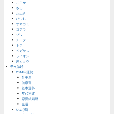
こじか
さる
たぬき
ひつじ
オオカミ
コアラ
ゾウ
チータ
トラ
ペガサス
ライオン
黒ヒョウ
干支診断
2014年運勢
仕事運
健康運
基本運勢
年代別運
恋愛結婚運
金運
いぬ(戌)