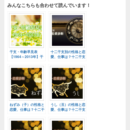
みんなこちらも合わせて読んでいます！
干支・年齢早見表
十二干支別の性格と恋
【1964～2013年】干
愛、仕事は？十二干支
支別基本性格診断！
別性格診断！
ねずみ（子）の性格と
うし（丑）の性格と恋
恋愛、仕事は？十二干
愛、仕事は？十二干支
支別性格診断！
別性格診断！