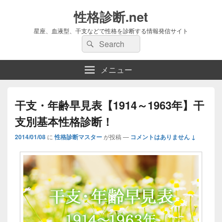
性格診断.net
星座、血液型、干支などで性格を診断する情報発信サイト
検
検
索:
索
メニュー
干支・年齢早見表【1914～1963年】干
支別基本性格診断！
2014/01/08
に
性格診断マスター
が投稿
—
コメントはありません ↓