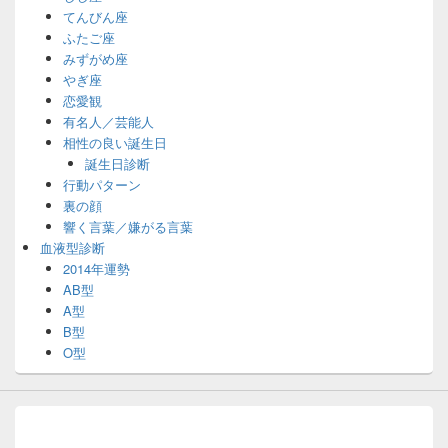
てんびん座
ふたご座
みずがめ座
やぎ座
恋愛観
有名人／芸能人
相性の良い誕生日
誕生日診断
行動パターン
裏の顔
響く言葉／嫌がる言葉
血液型診断
2014年運勢
AB型
A型
B型
O型