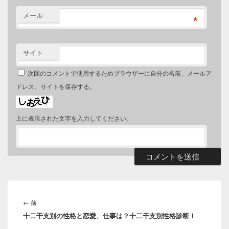
メール
*
サイト
次回のコメントで使用するためブラウザーに自分の名前、メールア
ドレス、サイトを保存する。
上に表示された文字を入力してください。
投
稿
前
←
前
ナ
十二干支別の性格と恋愛、仕事は？十二干支別性格診断！
の
ビ
投