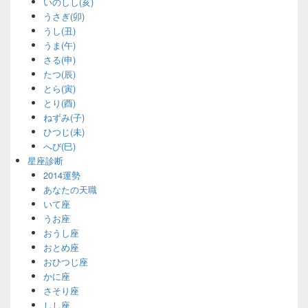
いのしし(亥)
うさぎ(卯)
うし(丑)
うま(午)
さる(申)
たつ(辰)
とら(寅)
とり(酉)
ねずみ(子)
ひつじ(未)
へび(巳)
星座診断
2014運勢
あなたの天職
いて座
うお座
おうし座
おとめ座
おひつじ座
かに座
さそり座
しし座