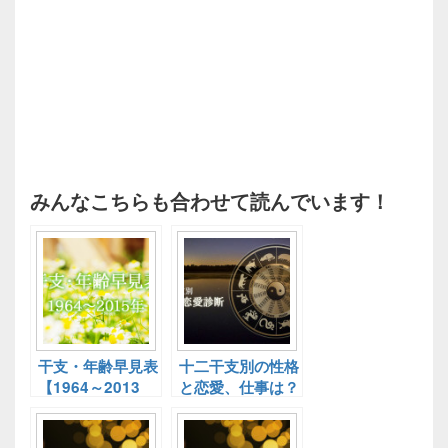
みんなこちらも合わせて読んでいます！
干支・年齢早見表
十二干支別の性格
【1964～2013
と恋愛、仕事は？
年】干支別基本性
十二干支別性格診
格診断！
断！