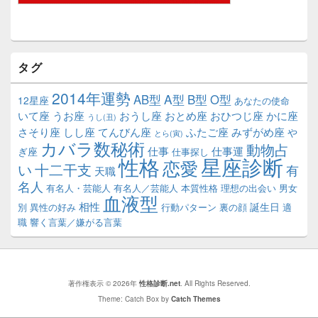
タグ
2014年運勢
A型
B型
AB型
O型
12星座
あなたの使命
いて座
うお座
おうし座
おとめ座
おひつじ座
かに座
うし(丑)
さそり座
しし座
てんびん座
ふたご座
みずがめ座
や
とら(寅)
カバラ数秘術
動物占
仕事
仕事運
ぎ座
仕事探し
性格
星座診断
恋愛
い
十二干支
有
天職
名人
有名人・芸能人
有名人／芸能人
本質性格
理想の出会い
男女
血液型
相性
誕生日
別
異性の好み
行動パターン
裏の顔
適
職
響く言葉／嫌がる言葉
著作権表示 © 2026年
性格診断.net
. All Rights Reserved.
Theme: Catch Box by
Catch Themes