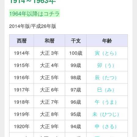
1964年以降はコチラ
2014年版/平成26年版
西暦
和暦
干支
年齢
1914年
大正 3年
100歳
寅（とら）
1915年
大正 4年
99歳
卯（う）
1916年
大正 5年
98歳
辰（たつ）
1917年
大正 6年
97歳
巳（み）
1918年
大正 7年
96歳
午（うま）
1919年
大正 8年
95歳
未（ひつじ）
1920年
大正 9年
94歳
申（さる）