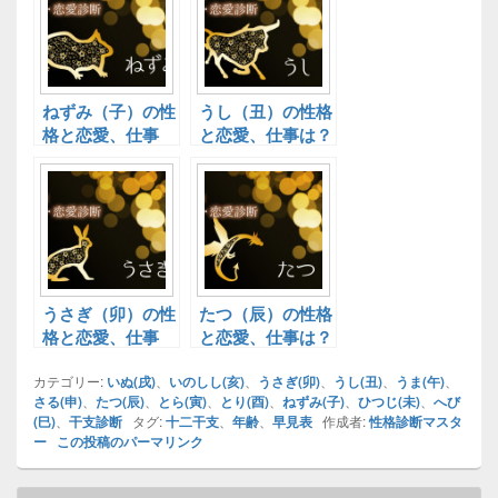
ねずみ（子）の性
うし（丑）の性格
格と恋愛、仕事
と恋愛、仕事は？
は？十二干支別性
十二干支別性格診
格診断！
断！
うさぎ（卯）の性
たつ（辰）の性格
格と恋愛、仕事
と恋愛、仕事は？
は？十二干支別性
十二干支別性格診
カテゴリー:
格診断！
いぬ(戌)
、
いのしし(亥)
断！
、
うさぎ(卯)
、
うし(丑)
、
うま(午)
、
さる(申)
、
たつ(辰)
、
とら(寅)
、
とり(酉)
、
ねずみ(子)
、
ひつじ(未)
、
へび
(巳)
、
干支診断
タグ:
十二干支
、
年齢
、
早見表
作成者:
性格診断マスタ
ー
この投稿のパーマリンク