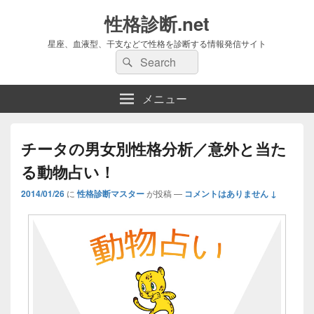
性格診断.net
星座、血液型、干支などで性格を診断する情報発信サイト
検
検
索:
索
メニュー
チータの男女別性格分析／意外と当た
る動物占い！
2014/01/26
に
性格診断マスター
が投稿
—
コメントはありません ↓