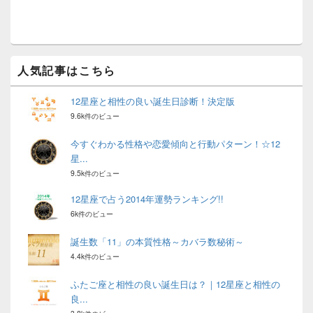
ッ
ト
エ
リ
ア
人気記事はこちら
12星座と相性の良い誕生日診断！決定版
9.6k件のビュー
今すぐわかる性格や恋愛傾向と行動パターン！☆12
星...
9.5k件のビュー
12星座で占う2014年運勢ランキング!!
6k件のビュー
誕生数「11」の本質性格～カバラ数秘術～
4.4k件のビュー
ふたご座と相性の良い誕生日は？｜12星座と相性の
良...