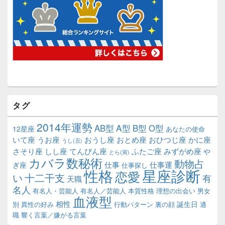
タグ
2014年運勢
A型
B型
AB型
O型
12星座
あなたの使命
いて座
うお座
おうし座
おとめ座
おひつじ座
かに座
うし(丑)
さそり座
しし座
てんびん座
ふたご座
みずがめ座
や
とら(寅)
カバラ数秘術
動物占
仕事
仕事運
ぎ座
仕事探し
性格
星座診断
恋愛
い
十二干支
有
天職
名人
有名人・芸能人
有名人／芸能人
本質性格
理想の出会い
男女
血液型
相性
誕生日
別
異性の好み
行動パターン
裏の顔
適
職
響く言葉／嫌がる言葉