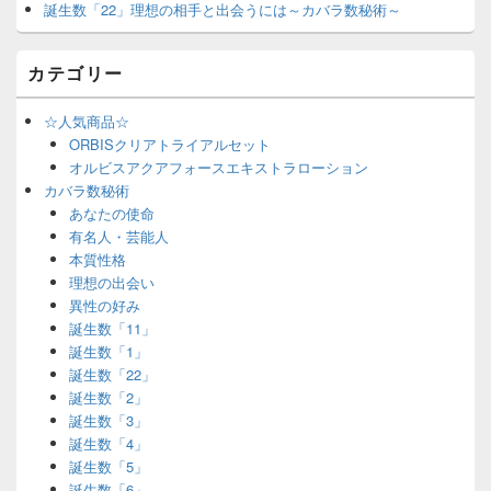
誕生数「22」理想の相手と出会うには～カバラ数秘術～
カテゴリー
☆人気商品☆
ORBISクリアトライアルセット
オルビスアクアフォースエキストラローション
カバラ数秘術
あなたの使命
有名人・芸能人
本質性格
理想の出会い
異性の好み
誕生数「11」
誕生数「1」
誕生数「22」
誕生数「2」
誕生数「3」
誕生数「4」
誕生数「5」
誕生数「6」