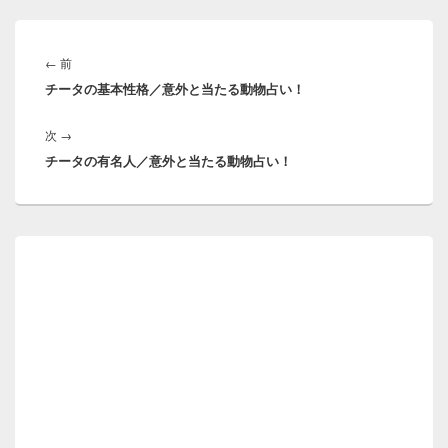
投
稿
前
←
前
ナ
チータの基本性格／意外と当たる動物占い！
の
ビ
投
ゲ
次
次
→
稿:
ー
チータの有名人／意外と当たる動物占い！
の
シ
投
ョ
稿:
ン
メ
イ
ン
サ
イ
ド
バ
ー
ウ
ィ
ジ
ェ