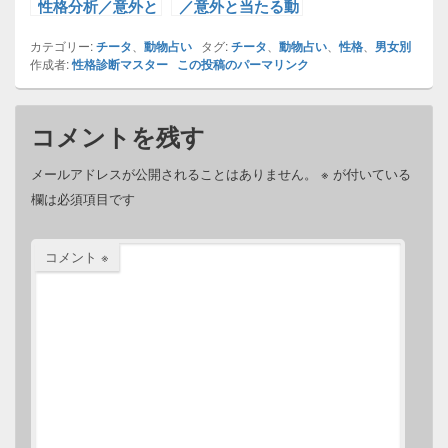
性格分析／意外と
／意外と当たる動
当たる動物占い！
物占い！
カテゴリー:
チータ
、
動物占い
タグ:
チータ
、
動物占い
、
性格
、
男女別
作成者:
性格診断マスター
この投稿のパーマリンク
コメントを残す
メールアドレスが公開されることはありません。
※
が付いている
欄は必須項目です
コメント
※