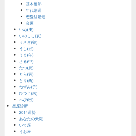
基本運勢
年代別運
恋愛結婚運
金運
いぬ(戌)
いのしし(亥)
うさぎ(卯)
うし(丑)
うま(午)
さる(申)
たつ(辰)
とら(寅)
とり(酉)
ねずみ(子)
ひつじ(未)
へび(巳)
星座診断
2014運勢
あなたの天職
いて座
うお座