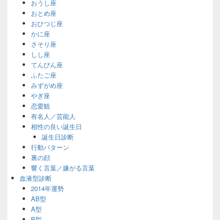
おうし座
おとめ座
おひつじ座
かに座
さそり座
しし座
てんびん座
ふたご座
みずがめ座
やぎ座
恋愛観
有名人／芸能人
相性の良い誕生日
誕生日診断
行動パターン
裏の顔
響く言葉／嫌がる言葉
血液型診断
2014年運勢
AB型
A型
B型