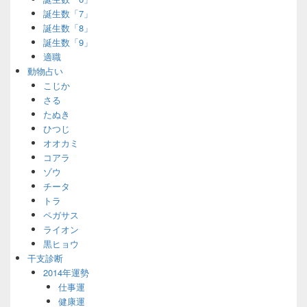
誕生数「7」
誕生数「8」
誕生数「9」
適職
動物占い
こじか
さる
たぬき
ひつじ
オオカミ
コアラ
ゾウ
チータ
トラ
ペガサス
ライオン
黒ヒョウ
干支診断
2014年運勢
仕事運
健康運