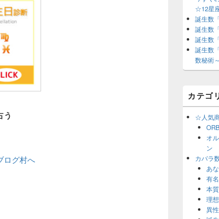
☆12星
誕生数
誕生数
誕生数
誕生数
数秘術
カテゴ
占う
☆人気
OR
オル
ン
カバラ
あな
有名
本質
理想
異性