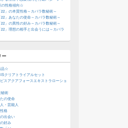
座の性格傾向☆
「22」の本質性格～カバラ数秘術～
「22」あなたの使命～カバラ数秘術～
「22」の異性の好み～カバラ数秘術～
「22」理想の相手と出会うには～カバラ
～
リー
商品☆
BISクリアトライアルセット
ビスアクアフォースエキストラローショ
数秘術
たの使命
人・芸能人
性格
の出会い
の好み