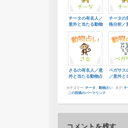
チータの有名人／
チータの
意外と当たる動物
格分析／
占い！
たる動物
さるの有名人／意
ペガサス
外と当たる動物占
／意外と
い！
物占い！
カテゴリー:
チータ
、
動物占い
タグ:
チ
この投稿のパーマリンク
コメントを残す