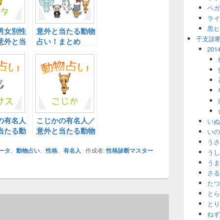
ペガ
ライ
黒ヒ
男女別性
意外と当たる動物
干支診
意外と当
占い！まとめ
20
占い！
の有名人
こじかの有名人／
いぬ
当たる動
意外と当たる動物
いの
占い！
うさ
ータ
、
動物占い
、
性格
、
有名人
作成者:
性格診断マスター
うし
うま
さる
たつ
とら
とり
ねず