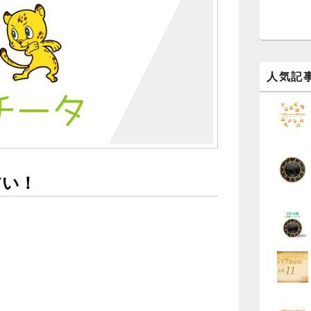
ッ
ト
エ
リ
ア
人気記
占い！