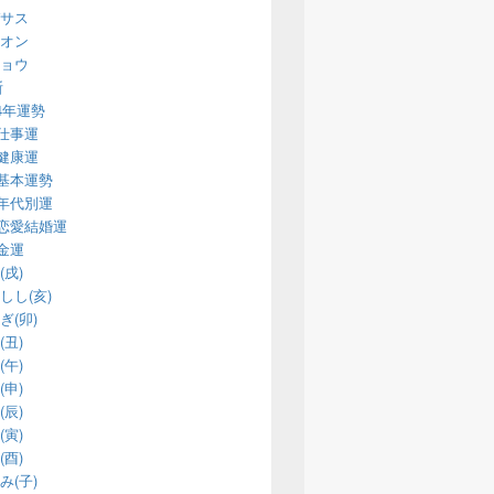
サス
オン
ョウ
断
14年運勢
仕事運
健康運
基本運勢
年代別運
恋愛結婚運
金運
(戌)
しし(亥)
ぎ(卯)
(丑)
(午)
(申)
(辰)
(寅)
(酉)
み(子)