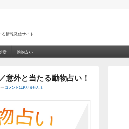
する情報発信サイト
診断
動物占い
メ
イ
／意外と当たる動物占い！
ン
サ
—
コメントはありません ↓
イ
ド
バ
ー
ウ
ィ
ジ
ェ