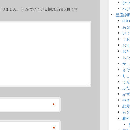
ひつ
へび
ありません。
※
が付いている欄は必須項目です
星座診
20
あな
いて
うお
おう
おと
おひ
かに
さそ
しし
てん
ふた
みず
やぎ
*
恋愛
有名
相性
*