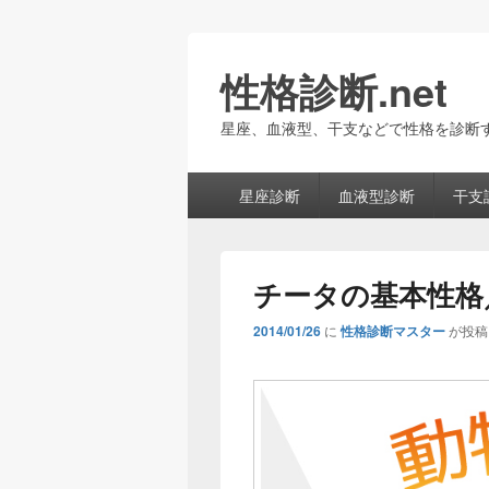
性格診断.net
星座、血液型、干支などで性格を診断
メ
星座診断
血液型診断
干支
イ
ン
メ
ニ
チータの基本性格
ュ
ー
2014/01/26
に
性格診断マスター
が投稿