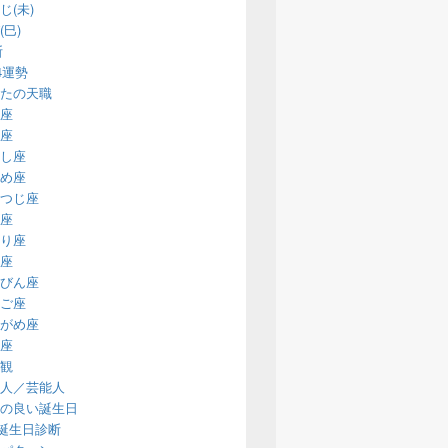
じ(未)
(巳)
断
14運勢
たの天職
座
座
し座
め座
つじ座
座
り座
座
びん座
ご座
がめ座
座
観
人／芸能人
の良い誕生日
誕生日診断