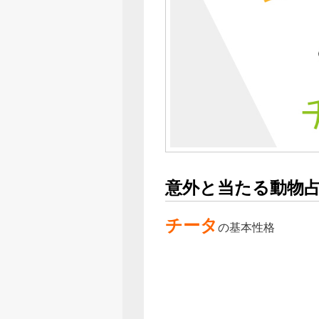
意外と当たる動物
チータ
の基本性格