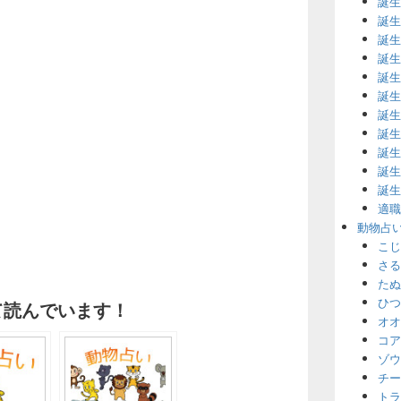
誕生
誕生
誕生
誕生
誕生
誕生
誕生
誕生
誕生
誕生
誕生
適職
動物占
こじ
さる
たぬ
ひつ
て読んでいます！
オオ
コア
ゾウ
チー
トラ