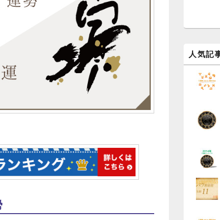
ッ
ト
エ
リ
ア
人気記
勢