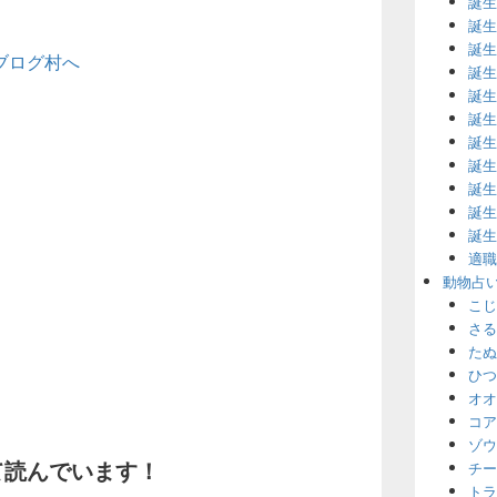
誕生
誕生
誕生
誕生
誕生
誕生
誕生
誕生
誕生
誕生
誕生
適職
動物占
こじ
さる
たぬ
ひつ
オオ
コア
ゾウ
て読んでいます！
チー
トラ