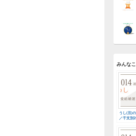
みんなこ
うし(丑)
／干支別2
勢