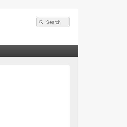
検
検
索:
索