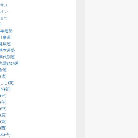
サス
オン
ョウ
断
14年運勢
仕事運
健康運
基本運勢
年代別運
恋愛結婚運
金運
(戌)
しし(亥)
ぎ(卯)
(丑)
(午)
(申)
(辰)
(寅)
(酉)
み(子)