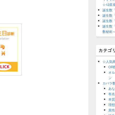
☆12星
誕生数
誕生数
誕生数
誕生数
数秘術
カテゴ
☆人気
OR
オル
ン
カバラ
あな
有名
本質
理想
異性