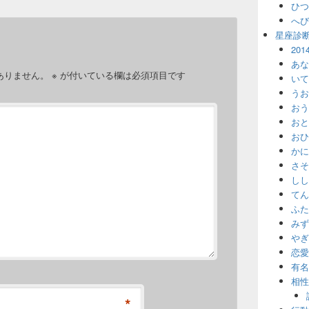
ひつ
へび
星座診
20
あな
ありません。
※
が付いている欄は必須項目です
いて
うお
おう
おと
おひ
かに
さそ
しし
てん
ふた
みず
やぎ
恋愛
有名
相性
*