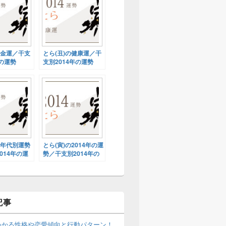
の金運／干支
とら(丑)の健康運／干
年の運勢
支別2014年の運勢
の年代別運勢
とら(寅)の2014年の運
014年の運
勢／干支別2014年の
運勢
記事
わかる性格や恋愛傾向と行動パターン！