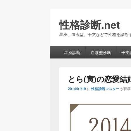
性格診断.net
星座、血液型、干支などで性格を診断
メ
星座診断
血液型診断
干支
イ
ン
メ
ニ
とら(寅)の恋愛結
ュ
ー
2014/01/19
に
性格診断マスター
が投稿