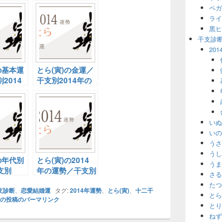
ペガ
ライ
黒ヒ
干支診
20
の基本運
とら(寅)の金運／
2014
干支別2014年の
運勢
いぬ
いの
うさ
うし
の年代別
とら(寅)の2014
うま
支別
年の運勢／干支別
さる
の運勢
2014年の運勢
たつ
支診断
、
恋愛結婚運
タグ:
2014年運勢
、
とら(寅)
、
十二干
とら
の投稿のパーマリンク
とり
ねず