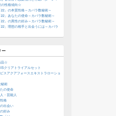
座の性格傾向☆
「22」の本質性格～カバラ数秘術～
「22」あなたの使命～カバラ数秘術～
「22」の異性の好み～カバラ数秘術～
「22」理想の相手と出会うには～カバラ
～
リー
商品☆
BISクリアトライアルセット
ビスアクアフォースエキストラローショ
数秘術
たの使命
人・芸能人
性格
の出会い
の好み