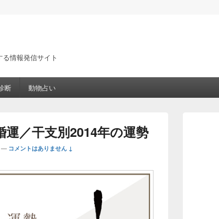
する情報発信サイト
診断
動物占い
メ
イ
婚運／干支別2014年の運勢
ン
サ
—
コメントはありません ↓
イ
ド
バ
ー
ウ
ィ
ジ
ェ