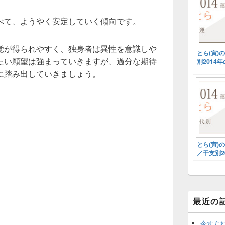
べて、ようやく安定していく傾向です。
覚が得られやすく、独身者は異性を意識しや
とら(寅)
たい願望は強まっていきますが、過分な期待
別2014
に踏み出していきましょう。
とら(寅)
／干支別2
勢
最近の
今すぐ