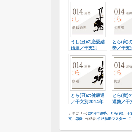
うし(丑)の恋愛結
とら(寅)
婚運／干支別
勢／干支別
2014年の運勢
年の運勢
とら(丑)の健康運
とら(寅)
／干支別2014年
運勢／干
の運勢
2014年
カテゴリー:
2014年運勢
、
とら(寅)
、
干
支
、
恋愛
作成者:
性格診断マスター
こ