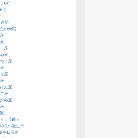
じ(未)
(巳)
断
14運勢
たの天職
座
座
し座
め座
つじ座
座
り座
座
びん座
ご座
がめ座
座
観
人／芸能人
の良い誕生日
誕生日診断