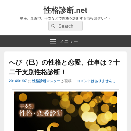
性格診断.net
星座、血液型、干支などで性格を診断する情報発信サイト
検
検
索:
索
メニュー
へび（巳）の性格と恋愛、仕事は？十
二干支別性格診断！
2014/01/07
に
性格診断マスター
が投稿
—
コメントはありません ↓