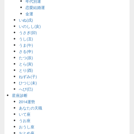
年代別運
恋愛結婚運
金運
いぬ(戌)
いのしし(亥)
うさぎ(卯)
うし(丑)
うま(午)
さる(申)
たつ(辰)
とら(寅)
とり(酉)
ねずみ(子)
ひつじ(未)
へび(巳)
星座診断
2014運勢
あなたの天職
いて座
うお座
おうし座
おとめ座