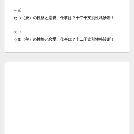
投
稿
前
←
前
ナ
たつ（辰）の性格と恋愛、仕事は？十二干支別性格診断！
の
ビ
投
ゲ
次
次
→
稿:
ー
うま（午）の性格と恋愛、仕事は？十二干支別性格診断！
の
シ
投
ョ
稿:
ン
メ
イ
ン
サ
イ
ド
バ
ー
ウ
ィ
ジ
ェ
ッ
ト