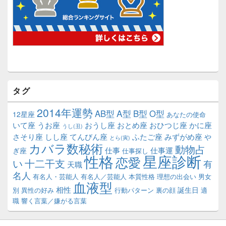
タグ
2014年運勢
A型
B型
AB型
O型
12星座
あなたの使命
いて座
うお座
おうし座
おとめ座
おひつじ座
かに座
うし(丑)
さそり座
しし座
てんびん座
ふたご座
みずがめ座
や
とら(寅)
カバラ数秘術
動物占
仕事
仕事運
ぎ座
仕事探し
性格
星座診断
恋愛
い
十二干支
有
天職
名人
有名人・芸能人
有名人／芸能人
本質性格
理想の出会い
男女
血液型
相性
誕生日
別
異性の好み
行動パターン
裏の顔
適
職
響く言葉／嫌がる言葉