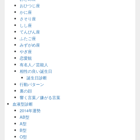
おひつじ座
かに座
さそり座
しし座
てんびん座
ふたご座
みずがめ座
やぎ座
恋愛観
有名人／芸能人
相性の良い誕生日
誕生日診断
行動パターン
裏の顔
響く言葉／嫌がる言葉
血液型診断
2014年運勢
AB型
A型
B型
O型