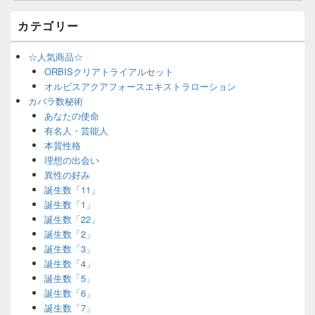
カテゴリー
☆人気商品☆
ORBISクリアトライアルセット
オルビスアクアフォースエキストラローション
カバラ数秘術
あなたの使命
有名人・芸能人
本質性格
理想の出会い
異性の好み
誕生数「11」
誕生数「1」
誕生数「22」
誕生数「2」
誕生数「3」
誕生数「4」
誕生数「5」
誕生数「6」
誕生数「7」