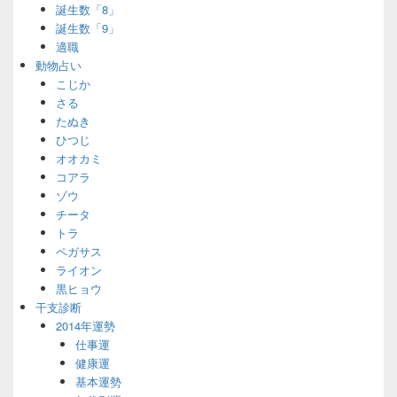
誕生数「8」
誕生数「9」
適職
動物占い
こじか
さる
たぬき
ひつじ
オオカミ
コアラ
ゾウ
チータ
トラ
ペガサス
ライオン
黒ヒョウ
干支診断
2014年運勢
仕事運
健康運
基本運勢