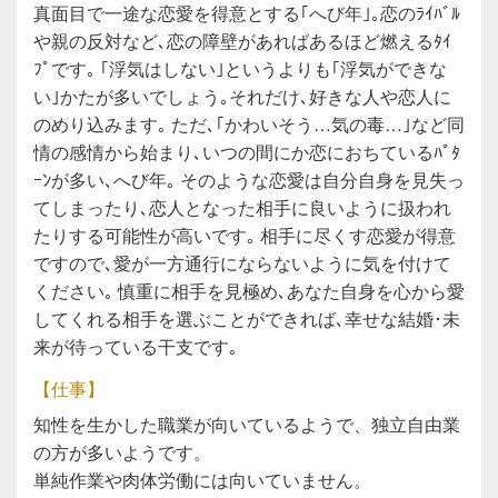
真面目で一途な恋愛を得意とする｢へび年｣｡恋のﾗｲﾊﾞﾙ
や親の反対など､恋の障壁があればあるほど燃えるﾀｲ
ﾌﾟです｡ ｢浮気はしない｣というよりも｢浮気ができな
い｣かたが多いでしょう｡それだけ､好きな人や恋人に
のめり込みます｡ ただ､｢かわいそう…気の毒…｣など同
情の感情から始まり､いつの間にか恋におちているﾊﾟﾀ
ｰﾝが多い､へび年｡ そのような恋愛は自分自身を見失っ
てしまったり､恋人となった相手に良いように扱われ
たりする可能性が高いです｡ 相手に尽くす恋愛が得意
ですので､愛が一方通行にならないように気を付けて
ください｡ 慎重に相手を見極め､あなた自身を心から愛
してくれる相手を選ぶことができれば､幸せな結婚･未
来が待っている干支です｡
【仕事】
知性を生かした職業が向いているようで、独立自由業
の方が多いようです。
単純作業や肉体労働には向いていません。