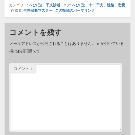
カテゴリー:
格診断！
へび(巳)
、
干支診断
断！
タグ:
へび(巳)
、
十二干支
、
性格
、
恋愛
作成者:
性格診断マスター
この投稿のパーマリンク
コメントを残す
メールアドレスが公開されることはありません。
※
が付いている
欄は必須項目です
コメント
※