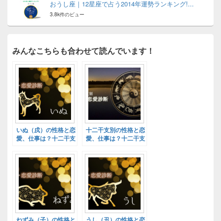
おうし座｜12星座で占う2014年運勢ランキング!...
3.8k件のビュー
みんなこちらも合わせて読んでいます！
いぬ（戌）の性格と恋
十二干支別の性格と恋
愛、仕事は？十二干支
愛、仕事は？十二干支
別性格診断！
別性格診断！
ねずみ（子）の性格と
うし（丑）の性格と恋