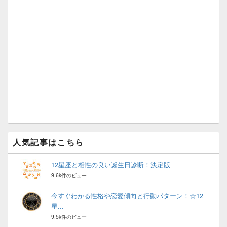
ン
サ
イ
ド
バ
ー
ウ
ィ
ジ
ェ
ッ
ト
エ
リ
ア
人気記事はこちら
12星座と相性の良い誕生日診断！決定版
9.6k件のビュー
今すぐわかる性格や恋愛傾向と行動パターン！☆12
星...
9.5k件のビュー