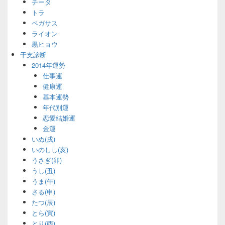
チータ
トラ
ペガサス
ライオン
黒ヒョウ
干支診断
2014年運勢
仕事運
健康運
基本運勢
年代別運
恋愛結婚運
金運
いぬ(戌)
いのしし(亥)
うさぎ(卯)
うし(丑)
うま(午)
さる(申)
たつ(辰)
とら(寅)
とり(酉)