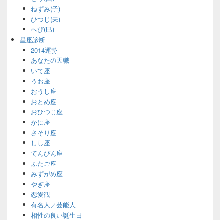
ねずみ(子)
ひつじ(未)
へび(巳)
星座診断
2014運勢
あなたの天職
いて座
うお座
おうし座
おとめ座
おひつじ座
かに座
さそり座
しし座
てんびん座
ふたご座
みずがめ座
やぎ座
恋愛観
有名人／芸能人
相性の良い誕生日