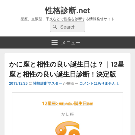
性格診断.net
星座、血液型、干支などで性格を診断する情報発信サイト
検
検
索:
索
メニュー
かに座と相性の良い誕生日は？｜12星
座と相性の良い誕生日診断！決定版
2013/12/25
に
性格診断マスター
が投稿
—
コメントはありません ↓