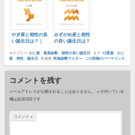
決定版
決定版
やぎ座と相性の良
みずがめ座と相性
い誕生日は？｜
の良い誕生日は？
12星座と相性の
｜12星座と相性
カテゴリー:
良い誕生日診断！
かに座
、
星座診断
の良い誕生日診
、
相性の良い誕生日
タグ:
12星座
、
かに
座
、
相性
、
誕生日
作成者:
性格診断マスター
この投稿のパーマリンク
決定版
断！決定版
コメントを残す
メールアドレスが公開されることはありません。
※
が付いている
欄は必須項目です
コメント
※