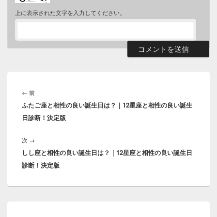
上に表示された文字を入力してください。
投
稿
前
←
前
ナ
ふたご座と相性の良い誕生日は？｜12星座と相性の良い誕生
の
ビ
日診断！決定版
投
ゲ
稿:
ー
次
次
→
シ
しし座と相性の良い誕生日は？｜12星座と相性の良い誕生日
の
ョ
診断！決定版
投
ン
稿:
メ
イ