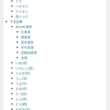
トラ
ペガサス
ライオン
黒ヒョウ
干支診断
2014年運勢
仕事運
健康運
基本運勢
年代別運
恋愛結婚運
金運
いぬ(戌)
いのしし(亥)
うさぎ(卯)
うし(丑)
うま(午)
さる(申)
たつ(辰)
とら(寅)
とり(酉)
ねずみ(子)