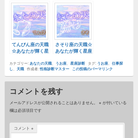
別天職☆
別天職☆
てんびん座の天職
さそり座の天職☆
☆あなたが輝く星
あなたが輝く星座
座別天職☆
別天職☆
カテゴリー:
あなたの天職
、
うお座
、
星座診断
タグ:
うお座
、
仕事探
し
、
天職
作成者:
性格診断マスター
この投稿のパーマリンク
コメントを残す
メールアドレスが公開されることはありません。
※
が付いている
欄は必須項目です
コメント
※