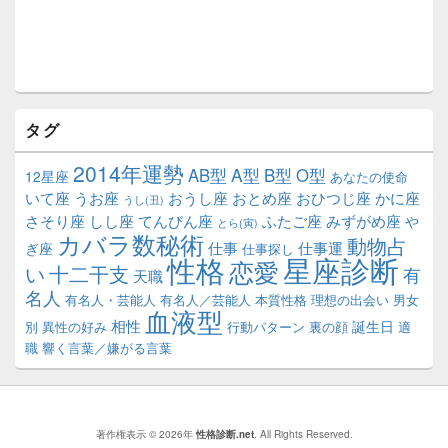
タグ
2014年運勢
A型
B型
AB型
O型
12星座
あなたの使命
いて座
うお座
おうし座
おとめ座
おひつじ座
かに座
うし(丑)
さそり座
しし座
てんびん座
ふたご座
みずがめ座
や
とら(寅)
カバラ数秘術
動物占
仕事
仕事運
ぎ座
仕事探し
性格
星座診断
恋愛
い
十二干支
有
天職
名人
有名人・芸能人
有名人／芸能人
本質性格
理想の出会い
男女
血液型
相性
誕生日
別
異性の好み
行動パターン
裏の顔
適
職
響く言葉／嫌がる言葉
著作権表示 © 2026年
性格診断.net
. All Rights Reserved.