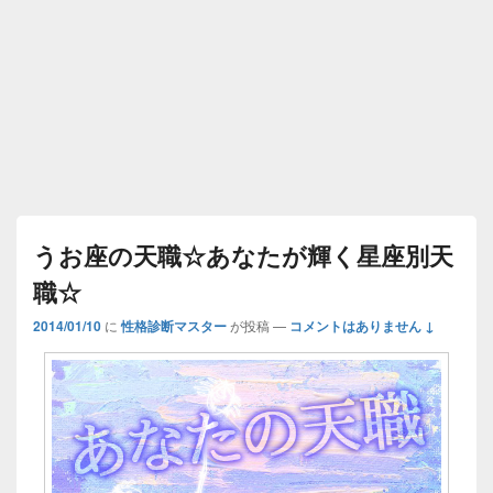
うお座の天職☆あなたが輝く星座別天
職☆
2014/01/10
に
性格診断マスター
が投稿
—
コメントはありません ↓