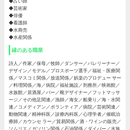
◆占い師
◆芸術家
◆俳優
◆看護師
◆水商売
◆水産関係
縁のある職業
詩人／作家／保母／牧師／ダンサー／バレリーナー／
デザイン／モデル／プロスポーツ選手／福祉・医療関
係／マスコミ関係／放送関係／娯楽のプロデュー サー
／料理関係／海／病院／福祉施設／刑務所／映画館／
水族館／居酒屋／バー／靴デザイナー／フットマッサ
ージ／その他足関連／漁師／海女／船乗り／海・水関
連／コメディアン／ボランティア／病院／芸術関連／
動物関連／精神科医／診療内科医／心理学者／催眠治
療師／カウンセ ラー／貿易関係／酒・ワインの販売／
ソムリエ／ガソリン関係／石油関係／ダイバー／水族