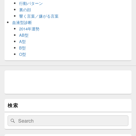
行動パターン
裏の顔
響く言葉／嫌がる言葉
血液型診断
2014年運勢
AB型
A型
B型
O型
検索
検
検
索:
索