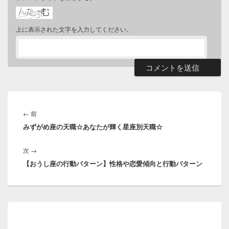
上に表示された文字を入力してください。
投
稿
前
←
前
ナ
みずがめ座の天職☆あなたが輝く星座別天職☆
の
ビ
投
ゲ
次
次
→
稿:
ー
【おうし座の行動パターン】性格や恋愛傾向と行動パターン
の
シ
投
ョ
稿:
ン
メ
イ
ン