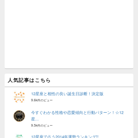
サ
イ
ド
バ
ー
ウ
ィ
ジ
ェ
ッ
ト
エ
リ
ア
人気記事はこちら
12星座と相性の良い誕生日診断！決定版
9.6k件のビュー
今すぐわかる性格や恋愛傾向と行動パターン！☆12
星...
9.5k件のビュー
12星座で占う2014年運勢ランキング!!