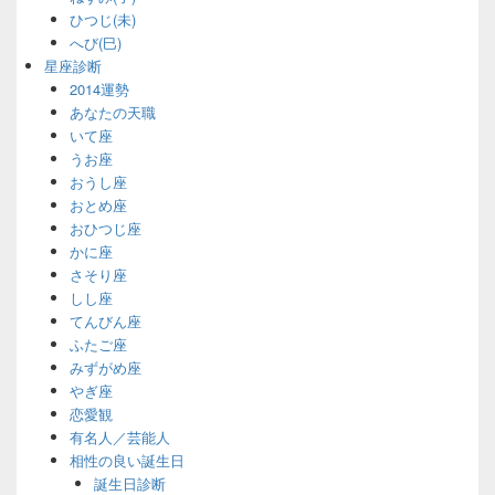
ひつじ(未)
へび(巳)
星座診断
2014運勢
あなたの天職
いて座
うお座
おうし座
おとめ座
おひつじ座
かに座
さそり座
しし座
てんびん座
ふたご座
みずがめ座
やぎ座
恋愛観
有名人／芸能人
相性の良い誕生日
誕生日診断