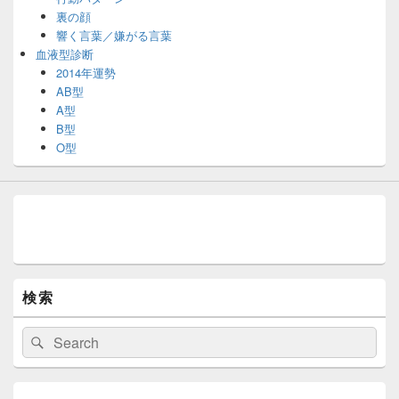
裏の顔
響く言葉／嫌がる言葉
血液型診断
2014年運勢
AB型
A型
B型
O型
検索
検
検
索:
索