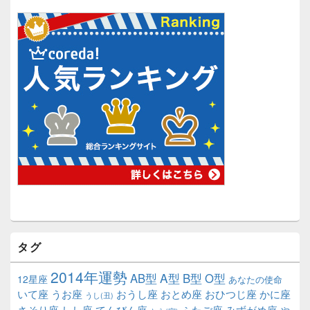
タグ
2014年運勢
A型
B型
AB型
O型
12星座
あなたの使命
いて座
うお座
おうし座
おとめ座
おひつじ座
かに座
うし(丑)
さそり座
しし座
てんびん座
ふたご座
みずがめ座
や