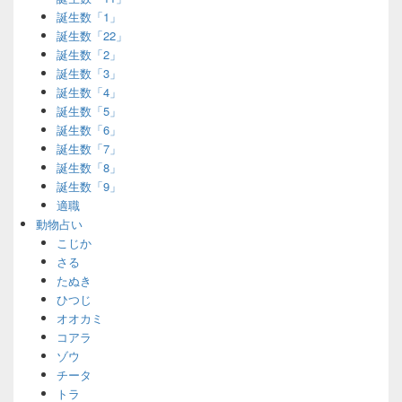
誕生数「1」
誕生数「22」
誕生数「2」
誕生数「3」
誕生数「4」
誕生数「5」
誕生数「6」
誕生数「7」
誕生数「8」
誕生数「9」
適職
動物占い
こじか
さる
たぬき
ひつじ
オオカミ
コアラ
ゾウ
チータ
トラ