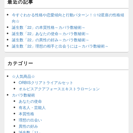
最近の記事
今すぐわかる性格や恋愛傾向と行動パターン！☆12星座の性格傾
向☆
誕生数「22」の本質性格～カバラ数秘術～
誕生数「22」あなたの使命～カバラ数秘術～
誕生数「22」の異性の好み～カバラ数秘術～
誕生数「22」理想の相手と出会うには～カバラ数秘術～
カテゴリー
☆人気商品☆
ORBISクリアトライアルセット
オルビスアクアフォースエキストラローション
カバラ数秘術
あなたの使命
有名人・芸能人
本質性格
理想の出会い
異性の好み
誕生数「11」