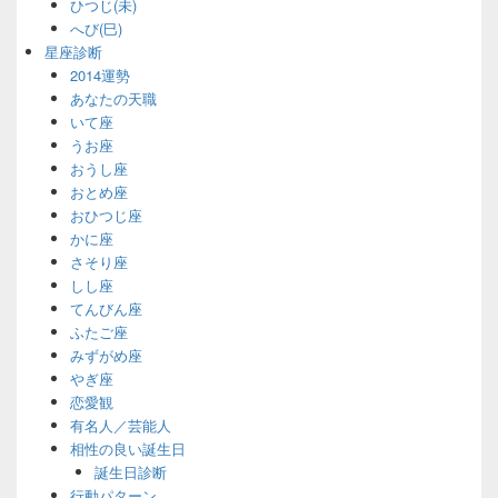
ひつじ(未)
へび(巳)
星座診断
2014運勢
あなたの天職
いて座
うお座
おうし座
おとめ座
おひつじ座
かに座
さそり座
しし座
てんびん座
ふたご座
みずがめ座
やぎ座
恋愛観
有名人／芸能人
相性の良い誕生日
誕生日診断
行動パターン