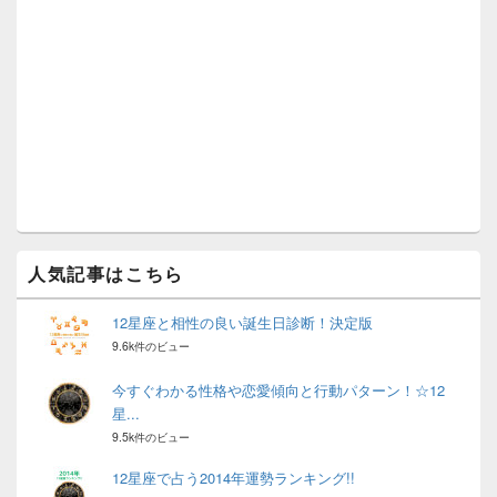
イ
ド
バ
ー
ウ
ィ
ジ
ェ
ッ
ト
エ
リ
ア
人気記事はこちら
12星座と相性の良い誕生日診断！決定版
9.6k件のビュー
今すぐわかる性格や恋愛傾向と行動パターン！☆12
星...
9.5k件のビュー
12星座で占う2014年運勢ランキング!!