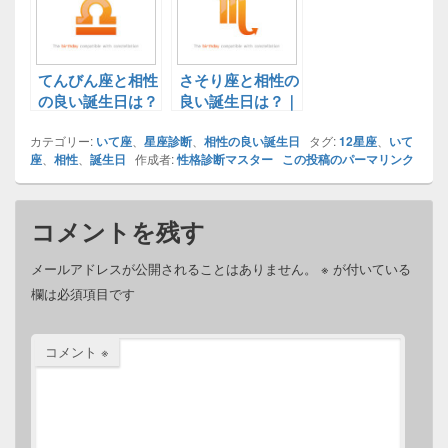
てんびん座と相性
さそり座と相性の
の良い誕生日は？
良い誕生日は？｜
｜12星座と相性
12星座と相性の
カテゴリー:
の良い誕生日診
いて座
、
星座診断
良い誕生日診断！
、
相性の良い誕生日
タグ:
12星座
、
いて
座
、
相性
、
誕生日
作成者:
性格診断マスター
この投稿のパーマリンク
断！決定版
決定版
コメントを残す
メールアドレスが公開されることはありません。
※
が付いている
欄は必須項目です
コメント
※