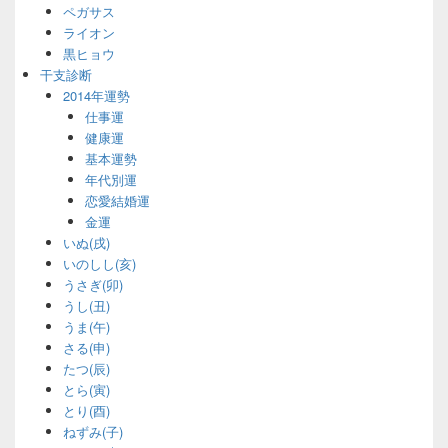
ペガサス
ライオン
黒ヒョウ
干支診断
2014年運勢
仕事運
健康運
基本運勢
年代別運
恋愛結婚運
金運
いぬ(戌)
いのしし(亥)
うさぎ(卯)
うし(丑)
うま(午)
さる(申)
たつ(辰)
とら(寅)
とり(酉)
ねずみ(子)