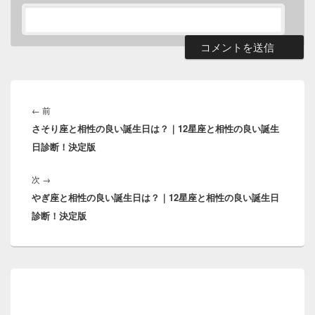
投
稿
前
←
前
ナ
さそり座と相性の良い誕生日は？｜12星座と相性の良い誕生
の
ビ
日診断！決定版
投
ゲ
稿:
ー
次
次
→
シ
やぎ座と相性の良い誕生日は？｜12星座と相性の良い誕生日
の
ョ
診断！決定版
投
ン
稿:
メ
イ
ン
サ