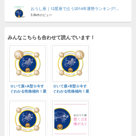
おうし座｜12星座で占う2014年運勢ランキング!...
3.8k件のビュー
みんなこちらも合わせて読んでいます！
☆いて座×A型☆今す
☆いて座×B型☆今す
ぐわかる性格傾向！星
ぐわかる性格傾向！星
座×血液型診断
座×血液型診断