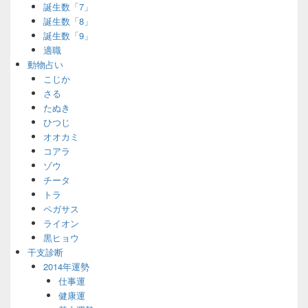
誕生数「7」
誕生数「8」
誕生数「9」
適職
動物占い
こじか
さる
たぬき
ひつじ
オオカミ
コアラ
ゾウ
チータ
トラ
ペガサス
ライオン
黒ヒョウ
干支診断
2014年運勢
仕事運
健康運