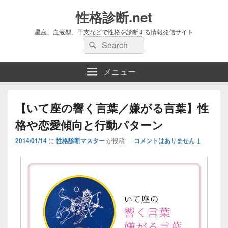
性格診断.net
星座、血液型、干支などで性格を診断する情報発信サイト
検
検
索:
索
メニュー
【いて座の響く言葉／嫌がる言葉】性
格や恋愛傾向と行動パターン
2014/01/14
に
性格診断マスター
が投稿
—
コメントはありません ↓