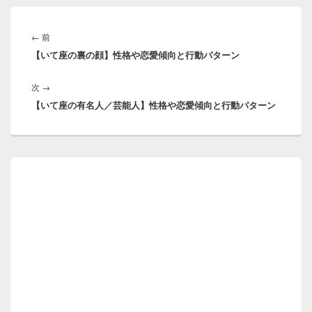
投
稿
前
←
前
ナ
【いて座の裏の顔】性格や恋愛傾向と行動パターン
の
ビ
投
ゲ
次
次
→
稿:
ー
【いて座の有名人／芸能人】性格や恋愛傾向と行動パターン
の
シ
投
ョ
稿:
ン
メ
イ
ン
サ
イ
ド
バ
ー
ウ
ィ
ジ
ェ