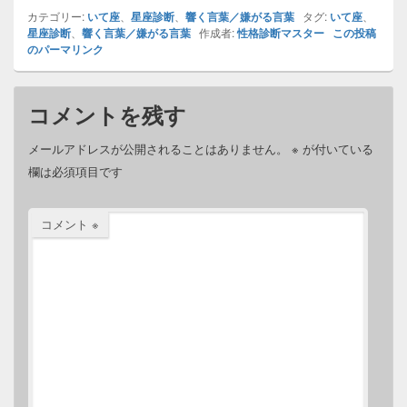
カテゴリー:
向と行動パターン
いて座
、
星座診断
向と行動パターン
、
響く言葉／嫌がる言葉
タグ:
いて座
、
星座診断
、
響く言葉／嫌がる言葉
作成者:
性格診断マスター
この投稿
のパーマリンク
コメントを残す
メールアドレスが公開されることはありません。
※
が付いている
欄は必須項目です
コメント
※