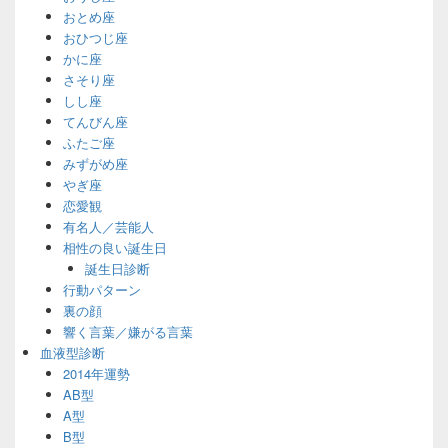
おとめ座
おひつじ座
かに座
さそり座
しし座
てんびん座
ふたご座
みずがめ座
やぎ座
恋愛観
有名人／芸能人
相性の良い誕生日
誕生日診断
行動パターン
裏の顔
響く言葉／嫌がる言葉
血液型診断
2014年運勢
AB型
A型
B型