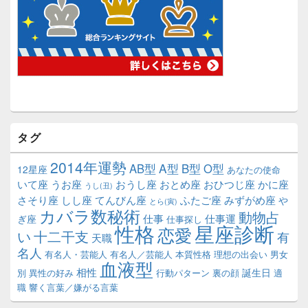
タグ
2014年運勢
A型
B型
AB型
O型
12星座
あなたの使命
いて座
うお座
おうし座
おとめ座
おひつじ座
かに座
うし(丑)
さそり座
しし座
てんびん座
ふたご座
みずがめ座
や
とら(寅)
カバラ数秘術
動物占
仕事
仕事運
ぎ座
仕事探し
性格
星座診断
恋愛
い
十二干支
有
天職
名人
有名人・芸能人
有名人／芸能人
本質性格
理想の出会い
男女
血液型
相性
誕生日
別
異性の好み
行動パターン
裏の顔
適
職
響く言葉／嫌がる言葉