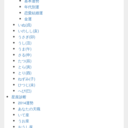
基本運勢
年代別運
恋愛結婚運
金運
いぬ(戌)
いのしし(亥)
うさぎ(卯)
うし(丑)
うま(午)
さる(申)
たつ(辰)
とら(寅)
とり(酉)
ねずみ(子)
ひつじ(未)
へび(巳)
星座診断
2014運勢
あなたの天職
いて座
うお座
おうし座