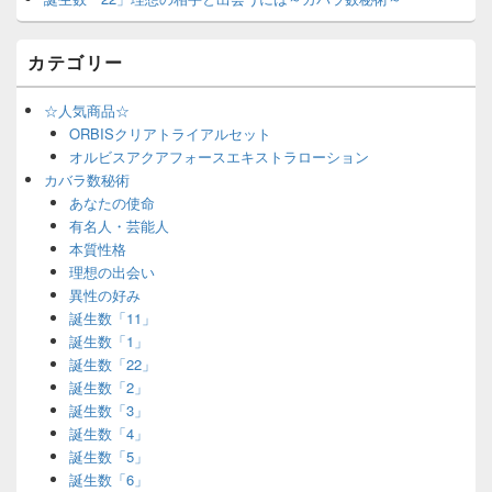
カテゴリー
☆人気商品☆
ORBISクリアトライアルセット
オルビスアクアフォースエキストラローション
カバラ数秘術
あなたの使命
有名人・芸能人
本質性格
理想の出会い
異性の好み
誕生数「11」
誕生数「1」
誕生数「22」
誕生数「2」
誕生数「3」
誕生数「4」
誕生数「5」
誕生数「6」