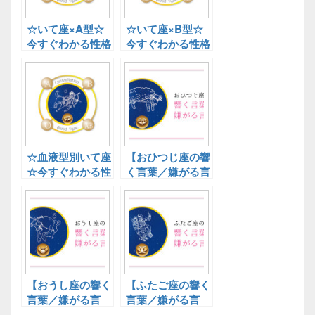
☆いて座×A型☆
☆いて座×B型☆
今すぐわかる性格
今すぐわかる性格
傾向！星座×血液
傾向！星座×血液
型診断
型診断
☆血液型別いて座
【おひつじ座の響
☆今すぐわかる性
く言葉／嫌がる言
格傾向！星座×血
葉】性格や恋愛傾
液型診断
向と行動パターン
【おうし座の響く
【ふたご座の響く
言葉／嫌がる言
言葉／嫌がる言
葉】性格や恋愛傾
葉】性格や恋愛傾