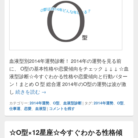
血液型別2014年運勢診断！ 2014年の運勢を見る前
に、 O型の基本性格や恋愛傾向をチェック ↓ ↓ ↓ ☆血
液型診断☆今すぐわかる性格や恋愛傾向と行動パター
ン！まとめ O 型 総合運 2014年のO型の運勢は波が激
O型の2014年の運勢は？血液型別2014年
し
続きを読む
→
カテゴリー:
2014年運勢
、
O型
、
血液型診断
|
タグ:
2014年運勢
、
O型
、
仕事運
、
恋愛
、
血液型
|
コメントを残す
☆O型×12星座☆今すぐわかる性格傾