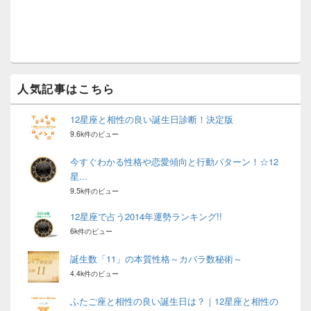
ジ
ェ
ッ
ト
エ
リ
ア
人気記事はこちら
12星座と相性の良い誕生日診断！決定版
9.6k件のビュー
今すぐわかる性格や恋愛傾向と行動パターン！☆12
星...
9.5k件のビュー
12星座で占う2014年運勢ランキング!!
6k件のビュー
誕生数「11」の本質性格～カバラ数秘術～
4.4k件のビュー
ふたご座と相性の良い誕生日は？｜12星座と相性の