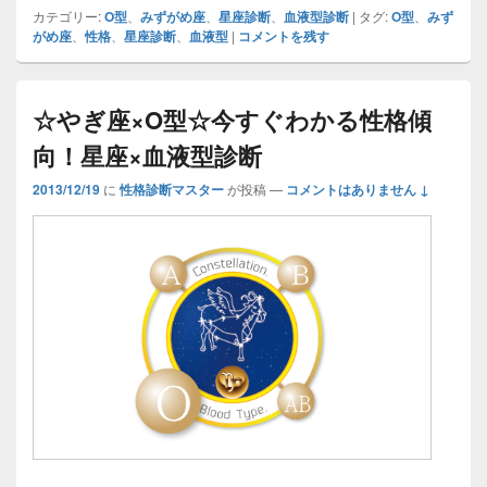
カテゴリー:
O型
、
みずがめ座
、
星座診断
、
血液型診断
|
タグ:
O型
、
みず
がめ座
、
性格
、
星座診断
、
血液型
|
コメントを残す
☆やぎ座×O型☆今すぐわかる性格傾
向！星座×血液型診断
2013/12/19
に
性格診断マスター
が投稿
—
コメントはありません ↓