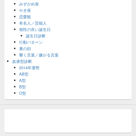
みずがめ座
やぎ座
恋愛観
有名人／芸能人
相性の良い誕生日
誕生日診断
行動パターン
裏の顔
響く言葉／嫌がる言葉
血液型診断
2014年運勢
AB型
A型
B型
O型