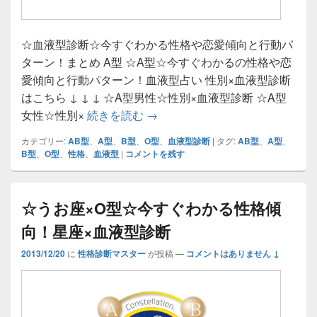
☆血液型診断☆今すぐわかる性格や恋愛傾向と行動パ
ターン！まとめ A型 ☆A型☆今すぐわかるの性格や恋
愛傾向と行動パターン！血液型占い 性別×血液型診断
はこちら ↓ ↓ ↓ ☆A型男性☆性別×血液型診断 ☆A型
☆血液型診断☆今すぐわかる性格
女性☆性別×
続きを読む
→
カテゴリー:
AB型
、
A型
、
B型
、
O型
、
血液型診断
|
タグ:
AB型
、
A型
、
B型
、
O型
、
性格
、
血液型
|
コメントを残す
☆うお座×O型☆今すぐわかる性格傾
向！星座×血液型診断
2013/12/20
に
性格診断マスター
が投稿
—
コメントはありません ↓