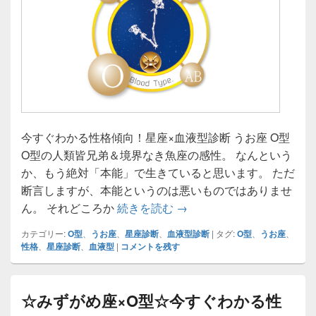
今すぐわかる性格傾向！星座×血液型診断 うお座 O型
O型の人類皆兄弟＆境界なき魚座の感性。 なんという
か、もう絶対「本能」で生きていると思います。 ただ
断言しますが、本能というのは悪いものではありませ
☆うお座×O型☆今すぐわ
ん。 それどころか
続きを読む
→
カテゴリー:
O型
、
うお座
、
星座診断
、
血液型診断
|
タグ:
O型
、
うお座
、
性格
、
星座診断
、
血液型
|
コメントを残す
☆みずがめ座×O型☆今すぐわかる性