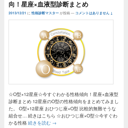
向！星座×血液型診断まとめ
2013/12/21
に
性格診断マスター
が投稿
—
コメントはありません ↓
☆O型×12星座☆今すぐわかる性格傾向！星座×血液型
診断まとめ 12星座のO型の性格傾向をまとめてみまし
た。 O型×12星座 おひつじ座×O型 比較的無難そうな
組合せ… 続きはこちら ☆おひつじ座×O型☆今すぐわ
☆O型×12星座☆今すぐわかる性格
かる性格
続きを読む
→