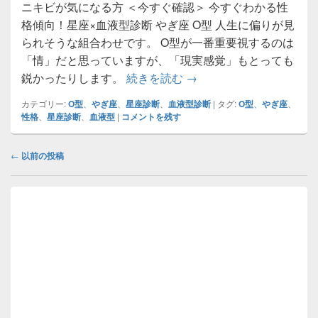
ニキビが気になる方 ＜今すぐ確認＞ 今すぐわかる性
格傾向！星座×血液型診断 やぎ座 O型 人生に偏りが見
られそうな組合わせです。 O型が一番重要視するのは
「情」だと思っていますが、「現実感覚」もとっても
☆やぎ座×O型☆今すぐわ
鋭かったりします。
続きを読む
→
カテゴリー:
O型
、
やぎ座
、
星座診断
、
血液型診断
|
タグ:
O型
、
やぎ座
、
性格
、
星座診断
、
血液型
|
コメントを残す
投
←
以前の投稿
稿
ナ
メ
ビ
イ
ゲ
ン
ー
サ
イ
シ
ド
ョ
バ
ン
ー
ウ
ィ