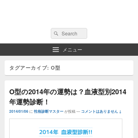
検
検
索:
索
メニュー
タグアーカイブ:
O型
O型の2014年の運勢は？血液型別2014
年運勢診断！
2014/01/06
に
性格診断マスター
が投稿
—
コメントはありません ↓