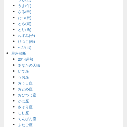
うま(午)
さる(申)
たつ(辰)
とら(寅)
とり(酉)
ねずみ(子)
ひつじ(未)
へび(巳)
星座診断
2014運勢
あなたの天職
いて座
うお座
おうし座
おとめ座
おひつじ座
かに座
さそり座
しし座
てんびん座
ふたご座