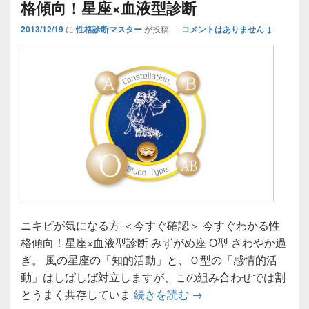
格傾向！星座×血液型診断
2013/12/19
に
性格診断マスター
が投稿
—
コメントはありません ↓
ニキビが気になる方 ＜今すぐ確認＞ 今すぐわかる性
格傾向！星座×血液型診断 みずがめ座 O型 さわやか過
ぎ。 風の星座の「知的活動」と、Ｏ型の「感情的活
動」はしばしば対立しますが、この組み合わせでは割
☆みずがめ座×O型☆今
とうまく共存していま
続きを読む
→