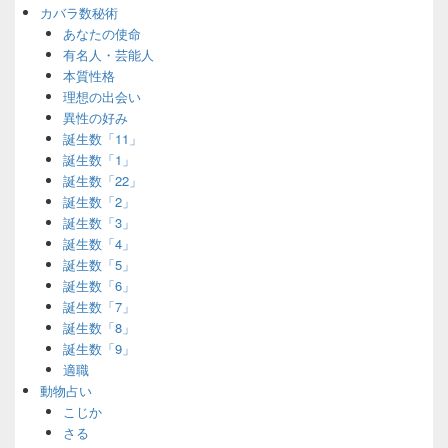
カバラ数秘術
あなたの使命
有名人・芸能人
本質性格
理想の出会い
異性の好み
誕生数「11」
誕生数「1」
誕生数「22」
誕生数「2」
誕生数「3」
誕生数「4」
誕生数「5」
誕生数「6」
誕生数「7」
誕生数「8」
誕生数「9」
適職
動物占い
こじか
さる