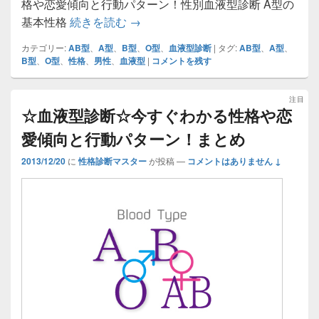
格や恋愛傾向と行動パターン！性別血液型診断 A型の
☆男性×血液型A,B,O,AB診断☆
基本性格
続きを読む
→
カテゴリー:
AB型
、
A型
、
B型
、
O型
、
血液型診断
|
タグ:
AB型
、
A型
、
B型
、
O型
、
性格
、
男性
、
血液型
|
コメントを残す
注目
☆血液型診断☆今すぐわかる性格や恋
愛傾向と行動パターン！まとめ
2013/12/20
に
性格診断マスター
が投稿
—
コメントはありません ↓