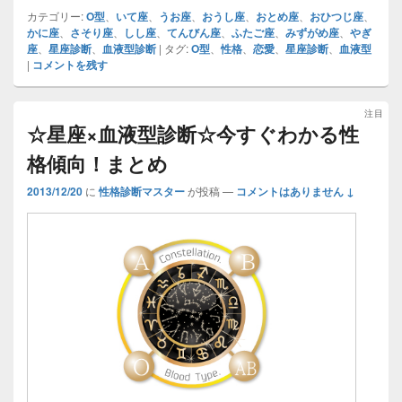
カテゴリー:
O型
、
いて座
、
うお座
、
おうし座
、
おとめ座
、
おひつじ座
、
かに座
、
さそり座
、
しし座
、
てんびん座
、
ふたご座
、
みずがめ座
、
やぎ
座
、
星座診断
、
血液型診断
|
タグ:
O型
、
性格
、
恋愛
、
星座診断
、
血液型
|
コメントを残す
注目
☆星座×血液型診断☆今すぐわかる性
格傾向！まとめ
2013/12/20
に
性格診断マスター
が投稿
—
コメントはありません ↓