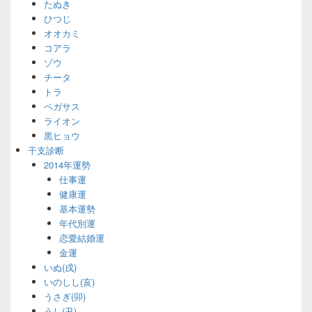
たぬき
ひつじ
オオカミ
コアラ
ゾウ
チータ
トラ
ペガサス
ライオン
黒ヒョウ
干支診断
2014年運勢
仕事運
健康運
基本運勢
年代別運
恋愛結婚運
金運
いぬ(戌)
いのしし(亥)
うさぎ(卯)
うし(丑)