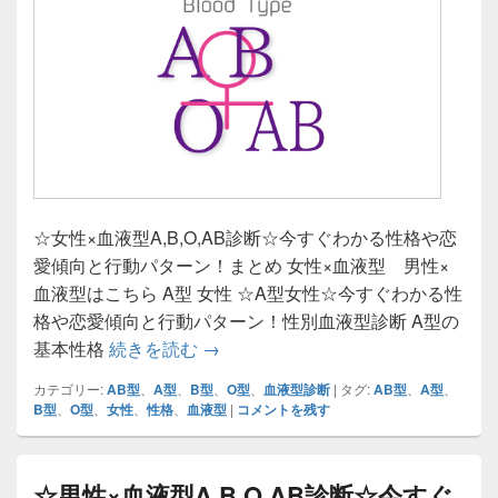
☆女性×血液型A,B,O,AB診断☆今すぐわかる性格や恋
愛傾向と行動パターン！まとめ 女性×血液型 男性×
血液型はこちら A型 女性 ☆A型女性☆今すぐわかる性
格や恋愛傾向と行動パターン！性別血液型診断 A型の
☆女性×血液型A,B,O,AB診断☆
基本性格
続きを読む
→
カテゴリー:
AB型
、
A型
、
B型
、
O型
、
血液型診断
|
タグ:
AB型
、
A型
、
B型
、
O型
、
女性
、
性格
、
血液型
|
コメントを残す
☆男性×血液型A,B,O,AB診断☆今すぐ