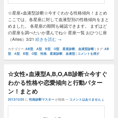
☆星座×血液型診断☆今すぐわかる性格傾向！まとめ
ここでは、各星座に対して血液型別の性格傾向をまと
めました。 各星座の期間も確認できます。 まずはど
の星座を調べたいか選んでね☆ 星座一覧 おひつじ座
☆星座×血液型診断☆今すぐわ
（Aries）3/21
続きを読む
→
カテゴリー:
AB型
、
A型
、
B型
、
O型
、
星座診断
、
血液型診断
|
タグ:
AB
型
、
A型
、
B型
、
O型
、
性格
、
星座診断
、
血液型
|
コメントを残す
☆女性×血液型A,B,O,AB診断☆今すぐ
わかる性格や恋愛傾向と行動パター
ン！まとめ
2013/12/20
に
性格診断マスター
が投稿
—
コメントはありません ↓