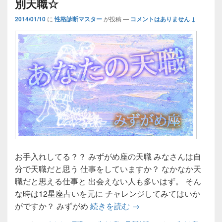
別天職☆
2014/01/10
に
性格診断マスター
が投稿
—
コメントはありません ↓
お手入れしてる？？ みずがめ座の天職 みなさんは自
分で天職だと思う 仕事をしていますか？ なかなか天
職だと思える仕事と 出会えない人も多いはず。 そん
な時は12星座占いを元に チャレンジしてみてはいか
みずがめ座の天職☆あな
がですか？ みずがめ
続きを読む
→