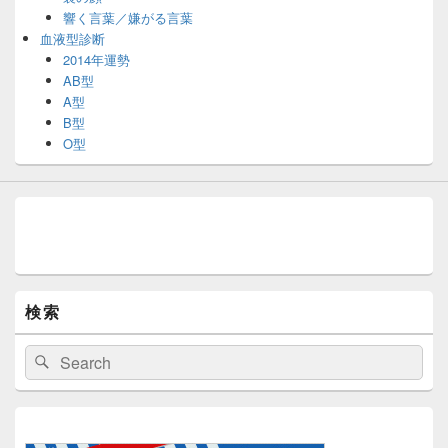
響く言葉／嫌がる言葉
血液型診断
2014年運勢
AB型
A型
B型
O型
検索
検
検
索:
索