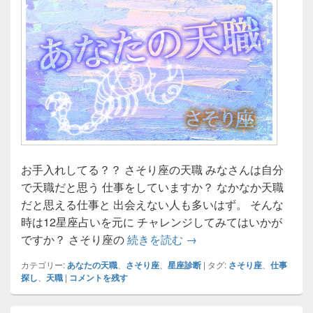
お手入れしてる？？ さそり座の天職 みなさんは自分
で天職だと思う 仕事をしていますか？ なかなか天職
だと思える仕事と 出会えない人も多いはず。 そんな
時は12星座占いを元に チャレンジしてみてはいかが
さそり座の天職☆あなた
ですか？ さそり座の
続きを読む
→
カテゴリー:
あなたの天職
、
さそり座
、
星座診断
|
タグ:
さそり座
、
仕事
探し
、
天職
|
コメントを残す