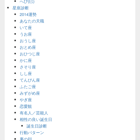
へび(巳)
星座診断
2014運勢
あなたの天職
いて座
うお座
おうし座
おとめ座
おひつじ座
かに座
さそり座
しし座
てんびん座
ふたご座
みずがめ座
やぎ座
恋愛観
有名人／芸能人
相性の良い誕生日
誕生日診断
行動パターン
裏の顔