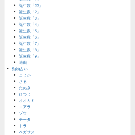
誕生数「22」
誕生数「2」
誕生数「3」
誕生数「4」
誕生数「5」
誕生数「6」
誕生数「7」
誕生数「8」
誕生数「9」
適職
動物占い
こじか
さる
たぬき
ひつじ
オオカミ
コアラ
ゾウ
チータ
トラ
ペガサス