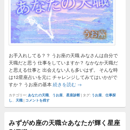
お手入れしてる？？ うお座の天職 みなさんは自分で
天職だと思う 仕事をしていますか？ なかなか天職だ
と思える仕事と 出会えない人も多いはず。 そんな時
は12星座占いを元に チャレンジしてみてはいかがで
うお座の天職☆あなたが
すか？ うお座の基本
続きを読む
→
カテゴリー:
あなたの天職
、
うお座
、
星座診断
|
タグ:
うお座
、
仕事探
し
、
天職
|
コメントを残す
みずがめ座の天職☆あなたが輝く星座