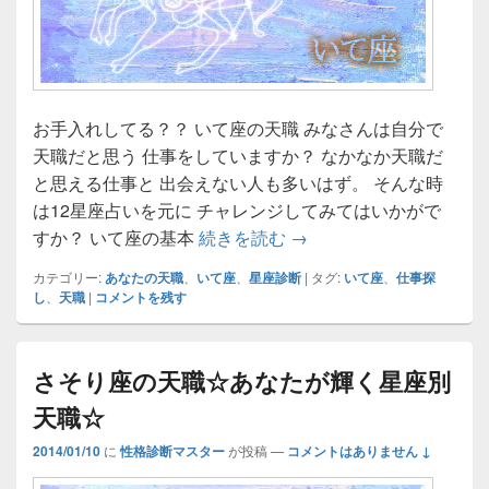
お手入れしてる？？ いて座の天職 みなさんは自分で
天職だと思う 仕事をしていますか？ なかなか天職だ
と思える仕事と 出会えない人も多いはず。 そんな時
は12星座占いを元に チャレンジしてみてはいかがで
いて座の天職☆あなたが
すか？ いて座の基本
続きを読む
→
カテゴリー:
あなたの天職
、
いて座
、
星座診断
|
タグ:
いて座
、
仕事探
し
、
天職
|
コメントを残す
さそり座の天職☆あなたが輝く星座別
天職☆
2014/01/10
に
性格診断マスター
が投稿
—
コメントはありません ↓