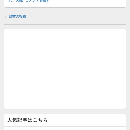
し
、
天職
|
コメントを残す
投
←
以前の投稿
稿
ナ
メ
ビ
イ
ゲ
ン
ー
サ
イ
シ
ド
ョ
バ
ン
ー
ウ
ィ
ジ
ェ
ッ
ト
エ
リ
ア
人気記事はこちら