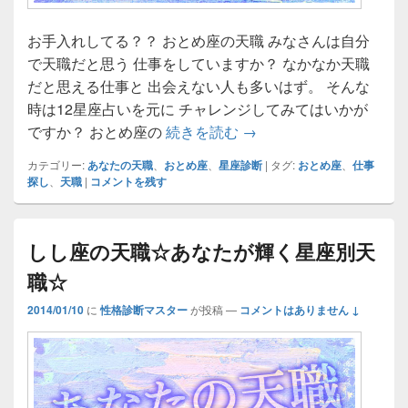
お手入れしてる？？ おとめ座の天職 みなさんは自分
で天職だと思う 仕事をしていますか？ なかなか天職
だと思える仕事と 出会えない人も多いはず。 そんな
時は12星座占いを元に チャレンジしてみてはいかが
おとめ座の天職☆あなた
ですか？ おとめ座の
続きを読む
→
カテゴリー:
あなたの天職
、
おとめ座
、
星座診断
|
タグ:
おとめ座
、
仕事
探し
、
天職
|
コメントを残す
しし座の天職☆あなたが輝く星座別天
職☆
2014/01/10
に
性格診断マスター
が投稿
—
コメントはありません ↓