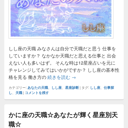
しし座の天職 みなさんは自分で天職だと思う 仕事を
していますか？ なかなか天職だと思える仕事と 出会
えない人も多いはず。 そんな時は12星座占いを元に
チャレンジしてみてはいかがですか？ しし座の基本性
しし座の天職☆あなたが輝
格を見る 働き方の
続きを読む
→
カテゴリー:
あなたの天職
、
しし座
、
星座診断
|
タグ:
しし座
、
仕事探
し
、
天職
|
コメントを残す
かに座の天職☆あなたが輝く星座別天
職☆