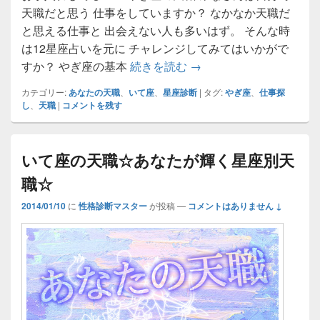
天職だと思う 仕事をしていますか？ なかなか天職だ
と思える仕事と 出会えない人も多いはず。 そんな時
は12星座占いを元に チャレンジしてみてはいかがで
やぎ座の天職☆あなたが
すか？ やぎ座の基本
続きを読む
→
カテゴリー:
あなたの天職
、
いて座
、
星座診断
|
タグ:
やぎ座
、
仕事探
し
、
天職
|
コメントを残す
いて座の天職☆あなたが輝く星座別天
職☆
2014/01/10
に
性格診断マスター
が投稿
—
コメントはありません ↓