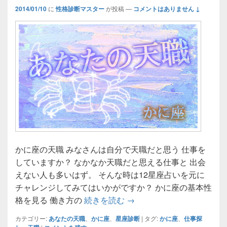
2014/01/10
に
性格診断マスター
が投稿
—
コメントはありません ↓
かに座の天職 みなさんは自分で天職だと思う 仕事を
していますか？ なかなか天職だと思える仕事と 出会
えない人も多いはず。 そんな時は12星座占いを元に
チャレンジしてみてはいかがですか？ かに座の基本性
かに座の天職☆あなたが輝
格を見る 働き方の
続きを読む
→
カテゴリー:
あなたの天職
、
かに座
、
星座診断
|
タグ:
かに座
、
仕事探