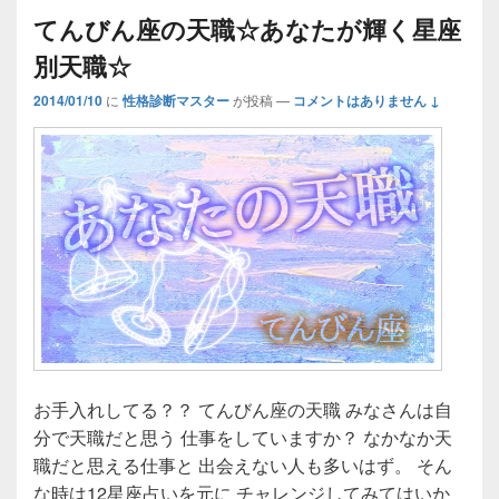
てんびん座の天職☆あなたが輝く星座
別天職☆
2014/01/10
に
性格診断マスター
が投稿
—
コメントはありません ↓
お手入れしてる？？ てんびん座の天職 みなさんは自
分で天職だと思う 仕事をしていますか？ なかなか天
職だと思える仕事と 出会えない人も多いはず。 そん
な時は12星座占いを元に チャレンジしてみてはいか