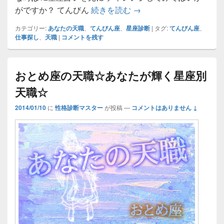
てんびん座の天職☆あな
がですか？ てんびん
続きを読む
→
カテゴリー:
あなたの天職
、
てんびん座
、
星座診断
|
タグ:
てんびん座
、
仕事探し
、
天職
|
コメントを残す
おとめ座の天職☆あなたが輝く星座別
天職☆
2014/01/10
に
性格診断マスター
が投稿
—
コメントはありません ↓