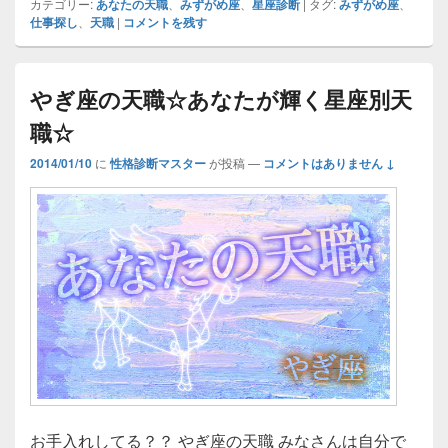
カテゴリー:
あなたの天職
、
みずがめ座
、
星座診断
|
タグ:
みずがめ座
、
仕事探し
、
天職
|
コメントを残す
やぎ座の天職☆あなたが輝く星座別天
職☆
2014/01/10
に
性格診断マスター
が投稿
—
コメントはありません ↓
お手入れしてる？？ やぎ座の天職 みなさんは自分で