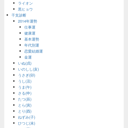
ライオン
黒ヒョウ
干支診断
2014年運勢
仕事運
健康運
基本運勢
年代別運
恋愛結婚運
金運
いぬ(戌)
いのしし(亥)
うさぎ(卯)
うし(丑)
うま(午)
さる(申)
たつ(辰)
とら(寅)
とり(酉)
ねずみ(子)
ひつじ(未)