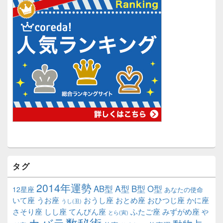
タグ
2014年運勢
A型
B型
AB型
O型
12星座
あなたの使命
いて座
うお座
おうし座
おとめ座
おひつじ座
かに座
うし(丑)
さそり座
しし座
てんびん座
ふたご座
みずがめ座
や
とら(寅)
カバラ数秘術