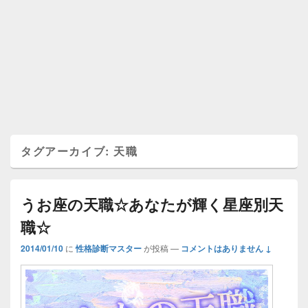
タグアーカイブ:
天職
うお座の天職☆あなたが輝く星座別天
職☆
2014/01/10
に
性格診断マスター
が投稿
—
コメントはありません ↓