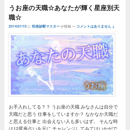
うお座の天職☆あなたが輝く星座別天
職☆
2014/01/10
に
性格診断マスター
が投稿
—
コメントはありません ↓
お手入れしてる？？ うお座の天職 みなさんは自分で
天職だと思う 仕事をしていますか？ なかなか天職だ
と思える仕事と 出会えない人も多いはず。 そんな時
は12星座占いを元に チャレンジしてみてはいかがで