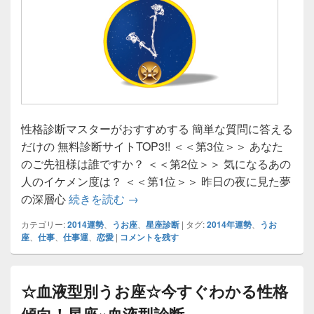
性格診断マスターがおすすめする 簡単な質問に答える
だけの 無料診断サイトTOP3!! ＜＜第3位＞＞ あなた
のご先祖様は誰ですか？ ＜＜第2位＞＞ 気になるあの
人のイケメン度は？ ＜＜第1位＞＞ 昨日の夜に見た夢
うお座｜12星座で占う2014年運勢ラ
の深層心
続きを読む
→
カテゴリー:
2014運勢
、
うお座
、
星座診断
|
タグ:
2014年運勢
、
うお
座
、
仕事
、
仕事運
、
恋愛
|
コメントを残す
☆血液型別うお座☆今すぐわかる性格
傾向！星座×血液型診断