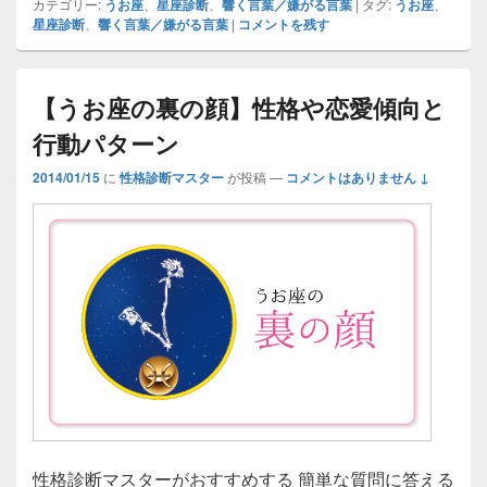
カテゴリー:
うお座
、
星座診断
、
響く言葉／嫌がる言葉
|
タグ:
うお座
、
星座診断
、
響く言葉／嫌がる言葉
|
コメントを残す
【うお座の裏の顔】性格や恋愛傾向と
行動パターン
2014/01/15
に
性格診断マスター
が投稿
—
コメントはありません ↓
性格診断マスターがおすすめする 簡単な質問に答える