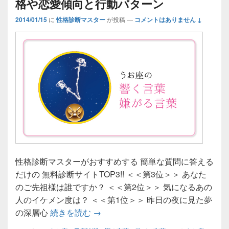
格や恋愛傾向と行動パターン
2014/01/15
に
性格診断マスター
が投稿
—
コメントはありません ↓
性格診断マスターがおすすめする 簡単な質問に答える
だけの 無料診断サイトTOP3!! ＜＜第3位＞＞ あなた
のご先祖様は誰ですか？ ＜＜第2位＞＞ 気になるあの
人のイケメン度は？ ＜＜第1位＞＞ 昨日の夜に見た夢
【うお座の響く言葉／嫌がる言葉】
の深層心
続きを読む
→