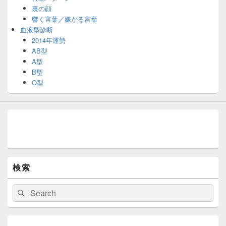
裏の顔
響く言葉／嫌がる言葉
血液型診断
2014年運勢
AB型
A型
B型
O型
検索
検
検
索:
索