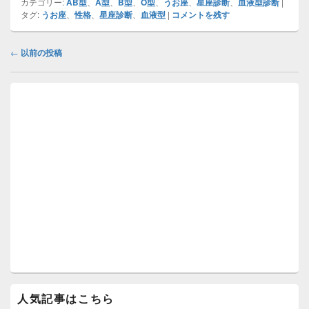
カテゴリー:
AB型
、
A型
、
B型
、
O型
、
うお座
、
星座診断
、
血液型診断
|
タグ:
うお座
、
性格
、
星座診断
、
血液型
|
コメントを残す
投
←
以前の投稿
稿
ナ
メ
ビ
イ
ゲ
ン
ー
サ
イ
シ
ド
ョ
バ
ン
ー
ウ
ィ
ジ
ェ
ッ
ト
エ
リ
ア
人気記事はこちら