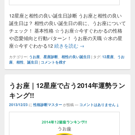
12星座と相性の良い誕生日診断 うお座と相性の良い
誕生日は？ 相性の良い誕生日の前に、うお座について
チェック！ 基本性格 ☆うお座☆今すぐわかるの性格
や恋愛傾向と行動パターン！ うお座の天職 ☆水の星
うお座と相性の良い誕生
座☆今すぐわかる12
続きを読む
→
カテゴリー:
うお座
、
星座診断
、
相性の良い誕生日
|
タグ:
12星座
、
うお
座
、
相性
、
誕生日
|
コメントを残す
うお座｜12星座で占う2014年運勢ラン
キング!!
2013/12/23
に
性格診断マスター
が投稿
—
コメントはありません ↓