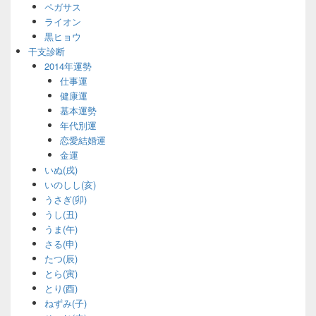
ペガサス
ライオン
黒ヒョウ
干支診断
2014年運勢
仕事運
健康運
基本運勢
年代別運
恋愛結婚運
金運
いぬ(戌)
いのしし(亥)
うさぎ(卯)
うし(丑)
うま(午)
さる(申)
たつ(辰)
とら(寅)
とり(酉)
ねずみ(子)