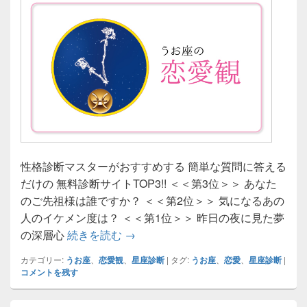
性格診断マスターがおすすめする 簡単な質問に答える
だけの 無料診断サイトTOP3!! ＜＜第3位＞＞ あなた
のご先祖様は誰ですか？ ＜＜第2位＞＞ 気になるあの
人のイケメン度は？ ＜＜第1位＞＞ 昨日の夜に見た夢
【うお座の恋愛観】性格や恋愛傾向
の深層心
続きを読む
→
カテゴリー:
うお座
、
恋愛観
、
星座診断
|
タグ:
うお座
、
恋愛
、
星座診断
|
コメントを残す