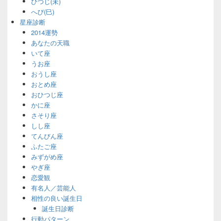
ひつじ(未)
へび(巳)
星座診断
2014運勢
あなたの天職
いて座
うお座
おうし座
おとめ座
おひつじ座
かに座
さそり座
しし座
てんびん座
ふたご座
みずがめ座
やぎ座
恋愛観
有名人／芸能人
相性の良い誕生日
誕生日診断
行動パターン