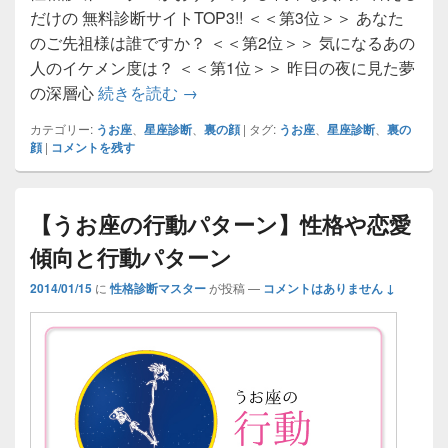
だけの 無料診断サイトTOP3!! ＜＜第3位＞＞ あなた
のご先祖様は誰ですか？ ＜＜第2位＞＞ 気になるあの
人のイケメン度は？ ＜＜第1位＞＞ 昨日の夜に見た夢
【うお座の裏の顔】性格や恋愛傾向
の深層心
続きを読む
→
カテゴリー:
うお座
、
星座診断
、
裏の顔
|
タグ:
うお座
、
星座診断
、
裏の
顔
|
コメントを残す
【うお座の行動パターン】性格や恋愛
傾向と行動パターン
2014/01/15
に
性格診断マスター
が投稿
—
コメントはありません ↓