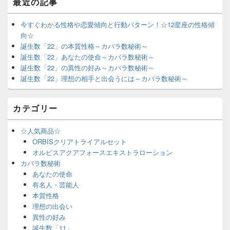
最近の記事
今すぐわかる性格や恋愛傾向と行動パターン！☆12星座の性格傾
向☆
誕生数「22」の本質性格～カバラ数秘術～
誕生数「22」あなたの使命～カバラ数秘術～
誕生数「22」の異性の好み～カバラ数秘術～
誕生数「22」理想の相手と出会うには～カバラ数秘術～
カテゴリー
☆人気商品☆
ORBISクリアトライアルセット
オルビスアクアフォースエキストラローション
カバラ数秘術
あなたの使命
有名人・芸能人
本質性格
理想の出会い
異性の好み
誕生数「11」