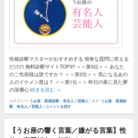
性格診断マスターがおすすめする 簡単な質問に答える
だけの 無料診断サイトTOP3!! ＜＜第3位＞＞ あなた
のご先祖様は誰ですか？ ＜＜第2位＞＞ 気になるあの
人のイケメン度は？ ＜＜第1位＞＞ 昨日の夜に見た夢
【うお座の有名人／芸能人】性格や
の深層心
続きを読む
→
カテゴリー:
うお座
、
星座診断
、
有名人／芸能人
|
タグ:
うお座
、
星座診
断
、
有名人／芸能人
|
コメントを残す
【うお座の響く言葉／嫌がる言葉】性