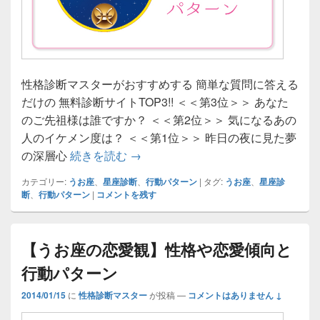
性格診断マスターがおすすめする 簡単な質問に答える
だけの 無料診断サイトTOP3!! ＜＜第3位＞＞ あなた
のご先祖様は誰ですか？ ＜＜第2位＞＞ 気になるあの
人のイケメン度は？ ＜＜第1位＞＞ 昨日の夜に見た夢
【うお座の行動パターン】性格や恋
の深層心
続きを読む
→
カテゴリー:
うお座
、
星座診断
、
行動パターン
|
タグ:
うお座
、
星座診
断
、
行動パターン
|
コメントを残す
【うお座の恋愛観】性格や恋愛傾向と
行動パターン
2014/01/15
に
性格診断マスター
が投稿
—
コメントはありません ↓