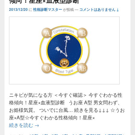
2013/12/20
に
性格診断マスター
が投稿
—
コメントはありません ↓
ニキビが気になる方 ＜今すぐ確認＞ 今すぐわかる性
格傾向！星座×血液型診断 うお座 A型 男女問わず、
お姫様気質。 ついでに台風… 続きを見る↓↓↓ ☆うお
座×A型☆今すぐわかる性格傾向！星座×
☆血液型別うお座☆今すぐわかる性格傾向！星
続きを読む
→