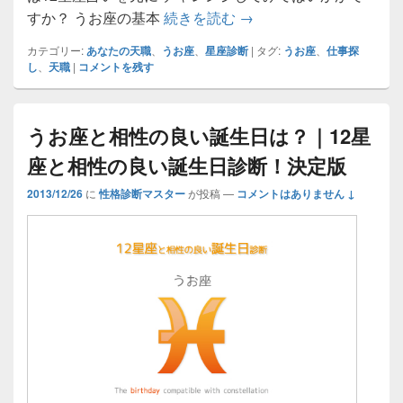
うお座の天職☆あなたが
すか？ うお座の基本
続きを読む
→
カテゴリー:
あなたの天職
、
うお座
、
星座診断
|
タグ:
うお座
、
仕事探
し
、
天職
|
コメントを残す
うお座と相性の良い誕生日は？｜12星
座と相性の良い誕生日診断！決定版
2013/12/26
に
性格診断マスター
が投稿
—
コメントはありません ↓