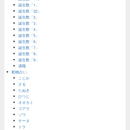
誕生数「1」
誕生数「22」
誕生数「2」
誕生数「3」
誕生数「4」
誕生数「5」
誕生数「6」
誕生数「7」
誕生数「8」
誕生数「9」
適職
動物占い
こじか
さる
たぬき
ひつじ
オオカミ
コアラ
ゾウ
チータ
トラ