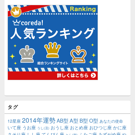
タグ
2014年運勢
A型
B型
AB型
O型
12星座
あなたの使命
いて座
うお座
おうし座
おとめ座
おひつじ座
かに座
うし(丑)
さそり座
しし座
てんびん座
ふたご座
みずがめ座
や
とら(寅)