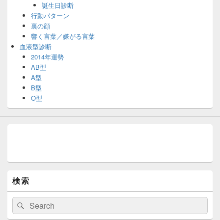
誕生日診断
行動パターン
裏の顔
響く言葉／嫌がる言葉
血液型診断
2014年運勢
AB型
A型
B型
O型
検索
検
検
索:
索