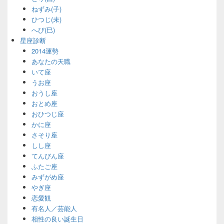
ねずみ(子)
ひつじ(未)
へび(巳)
星座診断
2014運勢
あなたの天職
いて座
うお座
おうし座
おとめ座
おひつじ座
かに座
さそり座
しし座
てんびん座
ふたご座
みずがめ座
やぎ座
恋愛観
有名人／芸能人
相性の良い誕生日