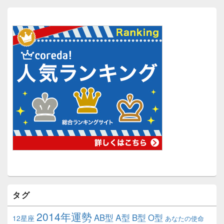
タグ
2014年運勢
A型
B型
AB型
O型
12星座
あなたの使命