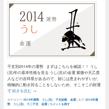
干支別2014年の運勢 まずはこちらを確認！！ うし
(丑)年の基本性格を見る うし(丑)の金運 紫微や天乙貴
人などの吉祥星があるので、財には恵まれやすいが、
積極的に動き回ることをしないため、そこそこの財運
うし(丑)の金運／干支別2014年の運勢
で
続きを読む
→
カテゴリー:
2014年運勢
、
うし(丑)
、
干支診断
、
金運
|
タグ:
2014年運
勢
、
うし(丑)
、
十二干支
、
金運
|
コメントを残す