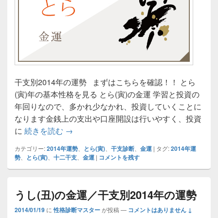
干支別2014年の運勢 まずはこちらを確認！！ とら
(寅)年の基本性格を見る とら(寅)の金運 学習と投資の
年回りなので、多かれ少なかれ、投資していくことに
なります金銭上の支出や口座開設は行いやすく、投資
とら(寅)の金運／干支別2014年の運勢
に
続きを読む
→
カテゴリー:
2014年運勢
、
とら(寅)
、
干支診断
、
金運
|
タグ:
2014年運
勢
、
とら(寅)
、
十二干支
、
金運
|
コメントを残す
うし(丑)の金運／干支別2014年の運勢
2014/01/19
に
性格診断マスター
が投稿
—
コメントはありません ↓