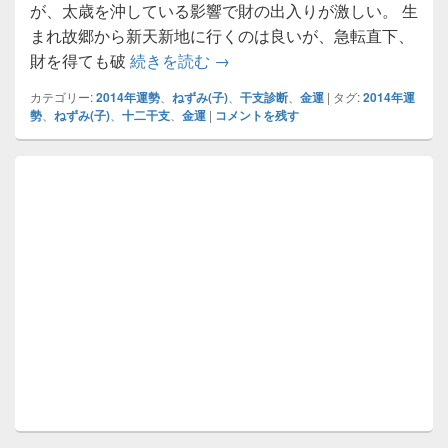
が、太歳を沖している影響で財の出入りが激しい。 生
まれ故郷から新天新地に行くのは良いが、急転直下、
ねずみ(子)の金運／干支別2014
財を得ても破
続きを読む
→
カテゴリー:
2014年運勢
、
ねずみ(子)
、
干支診断
、
金運
|
タグ:
2014年運
勢
、
ねずみ(子)
、
十二干支
、
金運
|
コメントを残す
メ
イ
ン
サ
イ
ド
バ
ー
ウ
ィ
ジ
ェ
ッ
ト
エ
リ