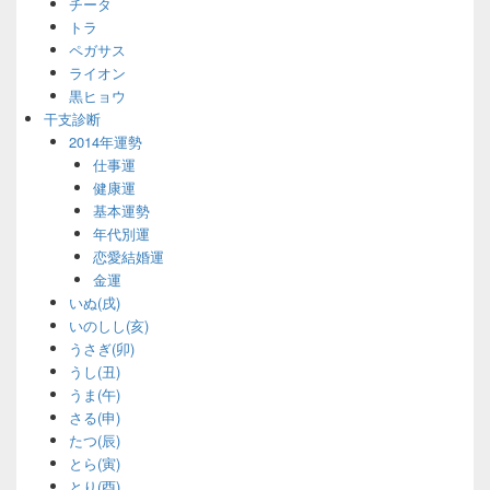
チータ
トラ
ペガサス
ライオン
黒ヒョウ
干支診断
2014年運勢
仕事運
健康運
基本運勢
年代別運
恋愛結婚運
金運
いぬ(戌)
いのしし(亥)
うさぎ(卯)
うし(丑)
うま(午)
さる(申)
たつ(辰)
とら(寅)
とり(酉)