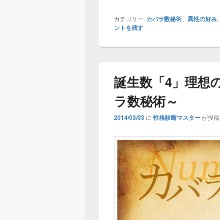
カテゴリー:
カバラ数秘術
、
異性の好み
ントを残す
誕生数「4」理想
ラ数秘術～
2014/03/03
に
性格診断マスター
が投稿