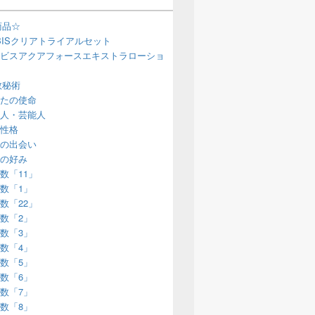
商品☆
BISクリアトライアルセット
ビスアクアフォースエキストラローショ
数秘術
たの使命
人・芸能人
性格
の出会い
の好み
数「11」
数「1」
数「22」
数「2」
数「3」
数「4」
数「5」
数「6」
数「7」
数「8」