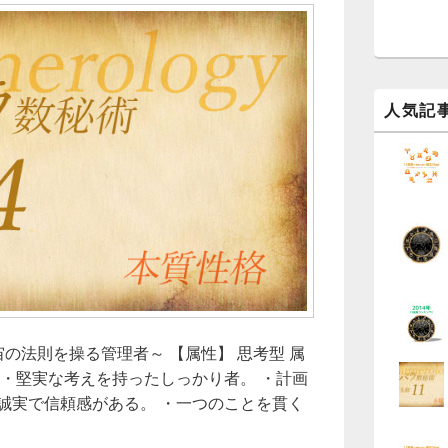
ッ
ト
エ
リ
ア
人気記
宙の法則を操る管理者～ 【属性】 思考型 属
 ・堅実な考えを持ったしっかり者。 ・計画
誠実で信頼感がある。 ・一つのことを貫く
「4」の本質性格～カバラ数秘術～