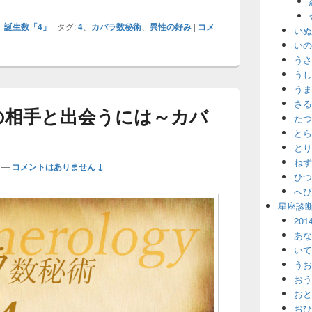
、
誕生数「4」
|
タグ:
4
、
カバラ数秘術
、
異性の好み
|
コメ
いぬ
いの
うさ
うし
うま
さる
の相手と出会うには～カバ
たつ
とら
とり
ねず
—
コメントはありません ↓
ひつ
へび
星座診
20
あな
いて
うお
おう
おと
おひ