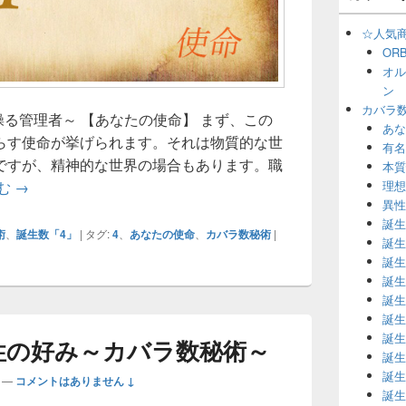
☆人気
OR
オル
ン
カバラ
操る管理者～ 【あなたの使命】 まず、この
あな
らす使命が挙げられます。それは物質的な世
有名
ですが、精神的な世界の場合もあります。職
本質
誕生数「4」あなたの使命～カバラ数秘術～
理想
む
→
異性
誕生
術
、
誕生数「4」
|
タグ:
4
、
あなたの使命
、
カバラ数秘術
|
誕生
誕生
誕生
誕生
誕生
誕生
性の好み～カバラ数秘術～
誕生
誕生
—
コメントはありません ↓
誕生