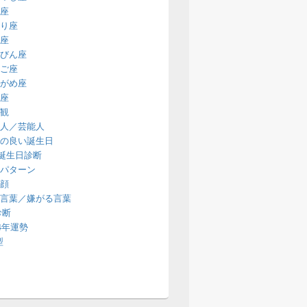
座
り座
座
びん座
ご座
がめ座
座
観
人／芸能人
の良い誕生日
誕生日診断
パターン
顔
言葉／嫌がる言葉
診断
14年運勢
型