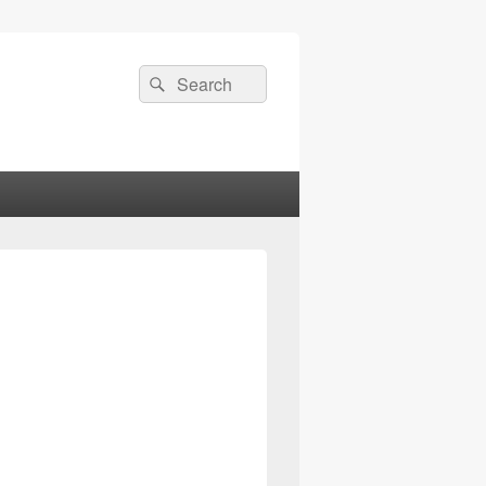
検
検
索:
索