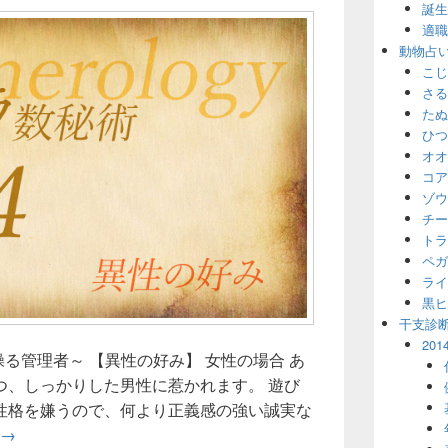
誕生
適職
動物占
こじ
さる
たぬ
ひつ
オオ
コア
ゾウ
チー
トラ
ペガ
ライ
黒ヒ
干支診
20
操る管理者～ 【異性の好み】 女性の場合 あ
つ、しっかりした男性に惹かれます。 遊び
性格を嫌うので、何より正義感の強い誠実な
誕生数「4」の異性の好み～カバラ数秘術～
→