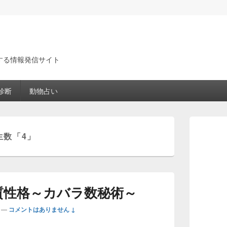
する情報発信サイト
診断
動物占い
メ
イ
生数「4」
ン
サ
イ
ド
バ
ー
質性格～カバラ数秘術～
ウ
ィ
—
コメントはありません ↓
ジ
ェ