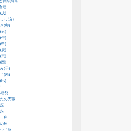
恋愛結婚運
金運
(戌)
しし(亥)
ぎ(卯)
(丑)
(午)
(申)
(辰)
(寅)
(酉)
み(子)
じ(未)
(巳)
断
14運勢
たの天職
座
座
し座
め座
つじ座