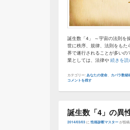
誕生数「4」 ～宇宙の法則を
世に秩序、規律、法則をもた
界で遂行されることが多いの
業としては、法律や
続きを読
カテゴリー:
あなたの使命
、
カバラ数秘
コメントを残す
誕生数「4」の異
2014/03/03
に
性格診断マスター
が投稿