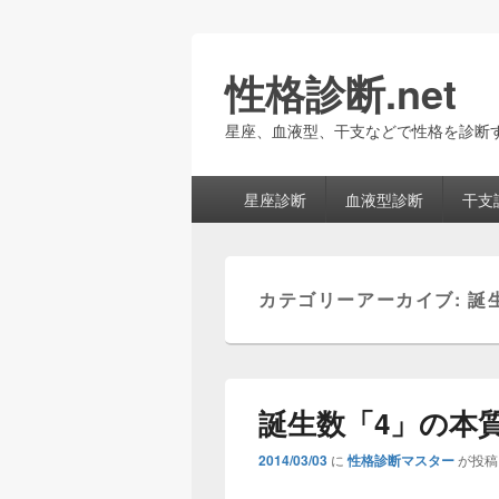
性格診断.net
星座、血液型、干支などで性格を診断
メ
星座診断
血液型診断
干支
イ
ン
メ
ニ
カテゴリーアーカイブ:
誕
ュ
ー
誕生数「4」の本
2014/03/03
に
性格診断マスター
が投稿