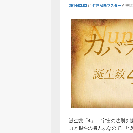
2014/03/03
に
性格診断マスター
が投稿
誕生数「4」 ～宇宙の法則を
力と根性の職人肌なので、地