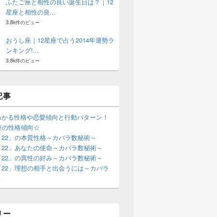
ふたご座と相性の良い誕生日は？｜12
星座と相性の良...
3.8k件のビュー
おうし座｜12星座で占う2014年運勢ラ
ンキング!...
3.8k件のビュー
記事
わかる性格や恋愛傾向と行動パターン！
座の性格傾向☆
「22」の本質性格～カバラ数秘術～
「22」あなたの使命～カバラ数秘術～
「22」の異性の好み～カバラ数秘術～
「22」理想の相手と出会うには～カバラ
～
リー