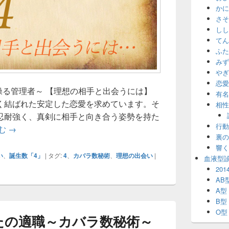
かに
さそ
しし
てん
ふた
みず
やぎ
恋愛
操る管理者～ 【理想の相手と出会うには】
有名
く結ばれた安定した恋愛を求めています。そ
相性
忍耐強く、真剣に相手と向き合う姿勢を持た
行動
誕生数「4」理想の相手と出会うには～カバラ数秘術～
む
→
裏の
響く
い
、
誕生数「4」
|
タグ:
4
、
カバラ数秘術
、
理想の出会い
|
血液型
20
AB
A型
B型
O型
たの適職～カバラ数秘術～