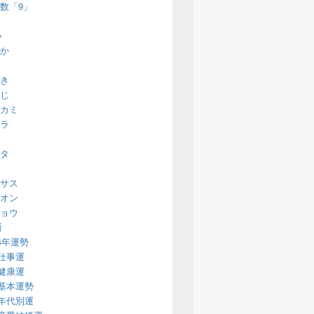
数「9」
い
か
き
じ
カミ
ラ
タ
サス
オン
ョウ
断
14年運勢
仕事運
健康運
基本運勢
年代別運