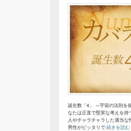
誕生数「4」 ～宇宙の法則を
なたは正直で堅実な考えを持
人やチャラチャラした適当な
男性がピッタリで
続きを読む