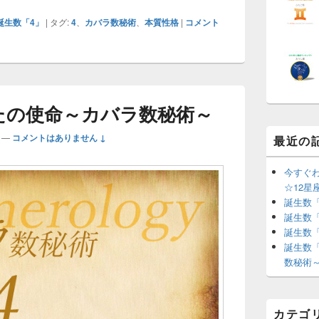
誕生数「4」
|
タグ:
4
、
カバラ数秘術
、
本質性格
|
コメント
たの使命～カバラ数秘術～
—
コメントはありません ↓
最近の
今すぐ
☆12星
誕生数
誕生数
誕生数
誕生数
数秘術
カテゴ