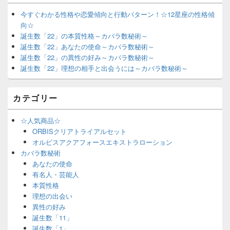
今すぐわかる性格や恋愛傾向と行動パターン！☆12星座の性格傾
向☆
誕生数「22」の本質性格～カバラ数秘術～
誕生数「22」あなたの使命～カバラ数秘術～
誕生数「22」の異性の好み～カバラ数秘術～
誕生数「22」理想の相手と出会うには～カバラ数秘術～
カテゴリー
☆人気商品☆
ORBISクリアトライアルセット
オルビスアクアフォースエキストラローション
カバラ数秘術
あなたの使命
有名人・芸能人
本質性格
理想の出会い
異性の好み
誕生数「11」
誕生数「1」