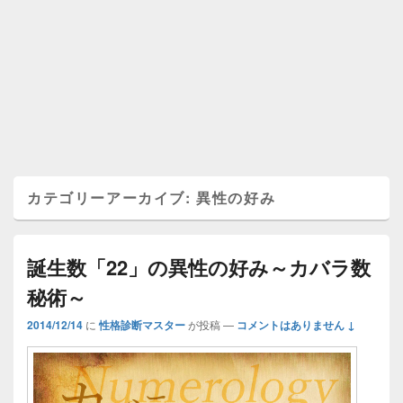
カテゴリーアーカイブ:
異性の好み
誕生数「22」の異性の好み～カバラ数
秘術～
2014/12/14
に
性格診断マスター
が投稿
—
コメントはありません ↓