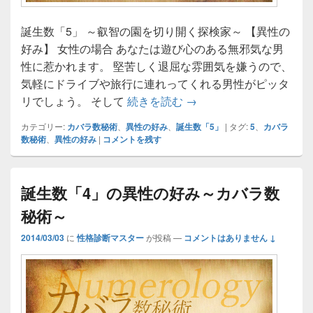
誕生数「5」 ～叡智の園を切り開く探検家～ 【異性の
好み】 女性の場合 あなたは遊び心のある無邪気な男
性に惹かれます。 堅苦しく退屈な雰囲気を嫌うので、
気軽にドライブや旅行に連れってくれる男性がピッタ
誕生数「5」の異性の好
リでしょう。 そして
続きを読む
→
カテゴリー:
カバラ数秘術
、
異性の好み
、
誕生数「5」
|
タグ:
5
、
カバラ
数秘術
、
異性の好み
|
コメントを残す
誕生数「4」の異性の好み～カバラ数
秘術～
2014/03/03
に
性格診断マスター
が投稿
—
コメントはありません ↓