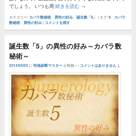
誕生数「6」の異性の好
でしょう。 いつも周
続きを読む
→
カテゴリー:
カバラ数秘術
、
異性の好み
、
誕生数「6」
|
タグ:
6
、
カバラ
数秘術
、
異性の好み
|
コメントを残す
誕生数「5」の異性の好み～カバラ数
秘術～
2014/03/03
に
性格診断マスター
が投稿
—
コメントはありません ↓