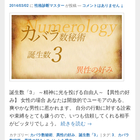
2014/03/02
に
性格診断マスター
が投稿
—
コメントはありません ↓
誕生数「3」 ～精神に光を投げる自由人～ 【異性の好
み】 女性の場合 あなたは開放的でユーモアのある、
爽やかな男性に惹かれます。 自分の行動に対する詮索
や束縛をとても嫌うので、いつも信頼してくれる相手
誕生数「3」の異性の
がピッタリでしょう。
続きを読む
→
カテゴリー:
カバラ数秘術
、
異性の好み
、
誕生数「3」
|
タグ:
3
、
カバラ