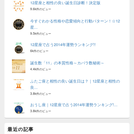
12星座と相性の良い誕生日診断！決定版
9.6k件のビュー
今すぐわかる性格や恋愛傾向と行動パターン！☆12
星...
9.5k件のビュー
12星座で占う2014年運勢ランキング!!
6k件のビュー
誕生数「11」の本質性格～カバラ数秘術～
4.4k件のビュー
ふたご座と相性の良い誕生日は？｜12星座と相性の
良...
3.8k件のビュー
おうし座｜12星座で占う2014年運勢ランキング!...
3.8k件のビュー
最近の記事