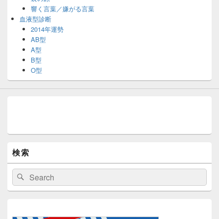
響く言葉／嫌がる言葉
血液型診断
2014年運勢
AB型
A型
B型
O型
検索
検
検
索:
索